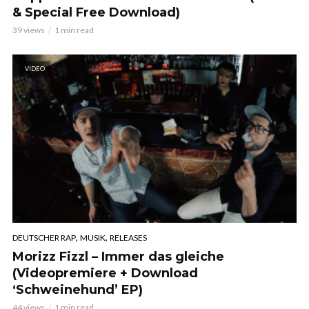
& Special Free Download)
39 views
1 min read
VIDEO
,
,
DEUTSCHER RAP
MUSIK
RELEASES
Morizz Fizzl – Immer das gleiche
(Videopremiere + Download
‘Schweinehund’ EP)
44 views
1 min read