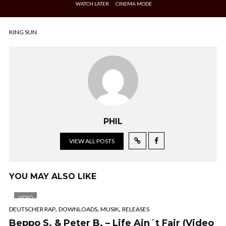
WATCH LATER
CINEMA MODE
KING SUN
PHIL
VIEW ALL POSTS
YOU MAY ALSO LIKE
VIDEO
,
,
,
DEUTSCHER RAP
DOWNLOADS
MUSIK
RELEASES
Beppo S. & Peter B. – Life Ain´t Fair (Video