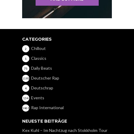
CATEGORIES
Chillout
2
Classics
1
Daily Beats
75
Deutscher Rap
1193
Deutschrap
4
Events
134
Rap International
1461
NEUESTE BEITRÄGE
Kex Kuhl – Im Nachtzug nach Stokkholm Tour