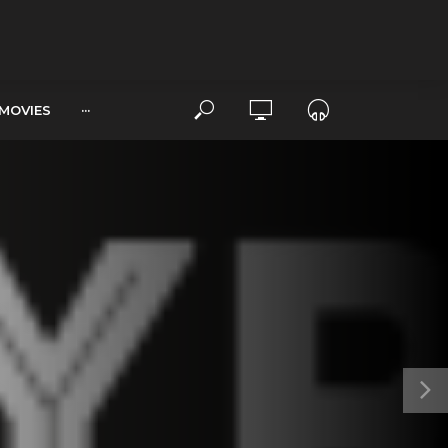
MOVIES
···