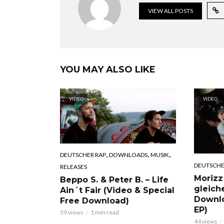
VIEW ALL POSTS
YOU MAY ALSO LIKE
VIDEO
VIDEO
,
,
,
DEUTSCHER RAP
DOWNLOADS
MUSIK
DEUTSCHE
RELEASES
Morizz
Beppo S. & Peter B. – Life
gleich
Ain´t Fair (Video & Special
Downl
Free Download)
EP)
39 views
1 min read
44 views