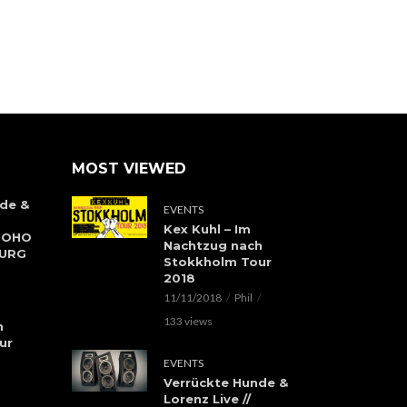
MOST VIEWED
de &
EVENTS
Kex Kuhl – Im
 SOHO
Nachtzug nach
BURG
Stokkholm Tour
2018
11/11/2018
Phil
133 views
h
ur
EVENTS
Verrückte Hunde &
Lorenz Live //