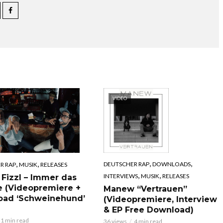
VIDEO
,
,
,
,
DEUTSCHER RAP
DOWNLOADS
R RAP
MUSIK
RELEASES
,
,
INTERVIEWS
MUSIK
RELEASES
 Fizzl – Immer das
e (Videopremiere +
Manew “Vertrauen”
oad ‘Schweinehund’
(Videopremiere, Interview
& EP Free Download)
1 min read
36 views
4 min read