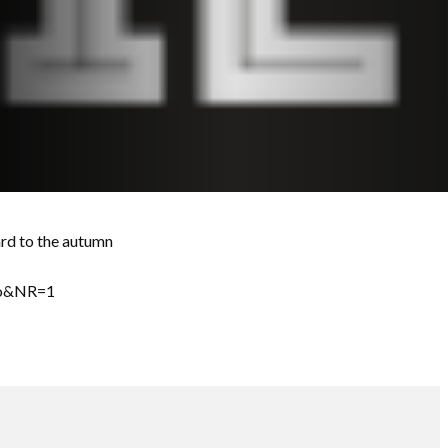
ard to the autumn
ro&NR=1