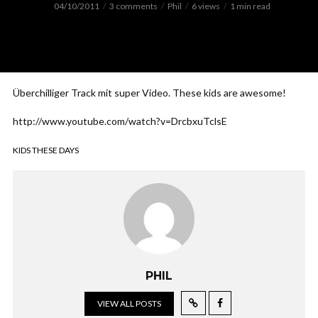
04/10/2011
3 comments
Phil
6 views
1 min read
Überchilliger Track mit super Video. These kids are awesome!
http://www.youtube.com/watch?v=DrcbxuTclsE
KIDS THESE DAYS
PHIL
VIEW ALL POSTS