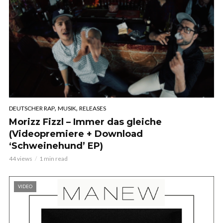
,
,
DEUTSCHER RAP
MUSIK
RELEASES
Morizz Fizzl – Immer das gleiche
(Videopremiere + Download
‘Schweinehund’ EP)
44 views
1 min read
VIDEO