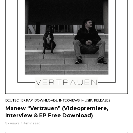
,
,
,
,
DEUTSCHER RAP
DOWNLOADS
INTERVIEWS
MUSIK
RELEASES
Manew “Vertrauen” (Videopremiere,
Interview & EP Free Download)
37 views
4 min read