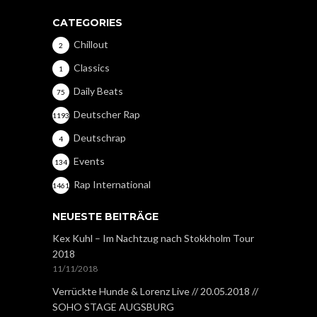
CATEGORIES
Chillout
2
Classics
1
Daily Beats
75
Deutscher Rap
1193
Deutschrap
4
Events
134
Rap International
1461
NEUESTE BEITRÄGE
Kex Kuhl – Im Nachtzug nach Stokkholm Tour
2018
11/11/2018
Verrückte Hunde & Lorenz Live // 20.05.2018 //
SOHO STAGE AUGSBURG