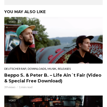
YOU MAY ALSO LIKE
VIDEO
,
,
,
DEUTSCHER RAP
DOWNLOADS
MUSIK
RELEASES
Beppo S. & Peter B. – Life Ain´t Fair (Video
& Special Free Download)
39 views
1 min read
VIDEO