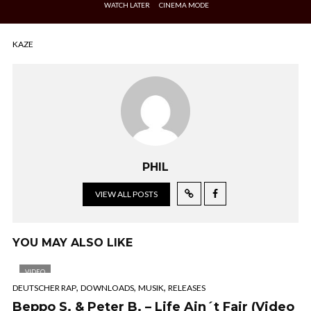
WATCH LATER
CINEMA MODE
KAZE
PHIL
VIEW ALL POSTS
YOU MAY ALSO LIKE
VIDEO
,
,
,
DEUTSCHER RAP
DOWNLOADS
MUSIK
RELEASES
Beppo S. & Peter B. – Life Ain´t Fair (Video