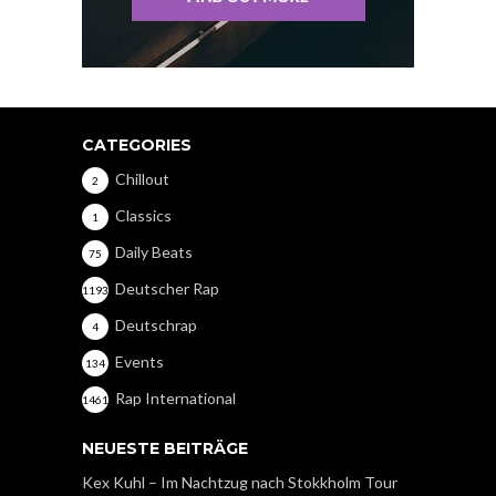
CATEGORIES
Chillout
2
Classics
1
Daily Beats
75
Deutscher Rap
1193
Deutschrap
4
Events
134
Rap International
1461
NEUESTE BEITRÄGE
Kex Kuhl – Im Nachtzug nach Stokkholm Tour