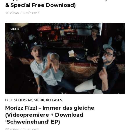
& Special Free Download)
40 views
1 min read
VIDEO
,
,
DEUTSCHER RAP
MUSIK
RELEASES
Morizz Fizzl – Immer das gleiche
(Videopremiere + Download
‘Schweinehund’ EP)
44 views
1 min read