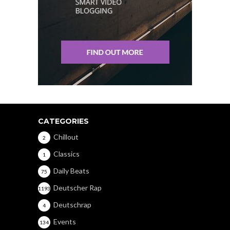
CATEGORIES
Chillout
2
Classics
1
Daily Beats
75
Deutscher Rap
1193
Deutschrap
4
Events
134