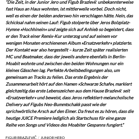
“Die Zeit, in der Junior Jero und Figub Brazlevič unbekannterweise
fast Haus an Haus wohnten, ist mittlerweile vorbei. Doch nicht,
weil es einen der beiden anderswo hin verschlagen hätte. Nein, das
Schicksal nahm seinen Lauf: Figub stolperte über Jeros Bolzplatz-
Hymne »Hochhinein« und zeigte sich auf Anhieb so begeistert, dass
er den Track einer Remix-Kur unterzog und auf seinem vor
wenigen Monaten erschienenen Album »Ersatzverkehr« platzierte.
Der Kontakt war also hergestellt – kurze Zeit später realisierten
MC und Beatmaker, dass der jeweils andere ebenfalls in Berlin-
Moabit wohnte und zwischen den beiden Wohnungen nur ein
kleines Gässchen lag. Perfekte Arbeitsbedingungen also, um
gemeinsam an Tracks zu feilen. Das erste Ergebnis der
Zusammenarbeit hört auf den Namen »Schwarze Schafe«, markiert
gleichzeitig das erste Lebenszeichen aus dem Hause Brazlevič seit
»Ersatzverkehr« und beweist, dass Jeros reflektiert-melancholische
Delivery auf Figubs Neo-Bummtschakk passt wie der
sprichwörtliche Arsch auf den Eimer. Da freut es zu hören, dass die
heutige JUICE Premiere lediglich als Startschuss für eine ganze
Reihe von Songs und Videos des Moabiter Gespanns fungiert.”
FIGUB BRAZLEVIČ
JUNIOR HERO