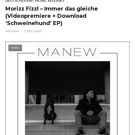
,
,
DEUTSCHER RAP
MUSIK
RELEASES
Morizz Fizzl – Immer das gleiche
(Videopremiere + Download
‘Schweinehund’ EP)
44 views
1 min read
VIDEO