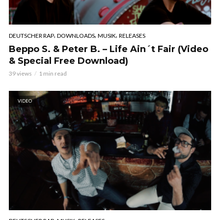
,
,
,
DEUTSCHER RAP
DOWNLOADS
MUSIK
RELEASES
Beppo S. & Peter B. – Life Ain´t Fair (Video
& Special Free Download)
39 views
1 min read
VIDEO