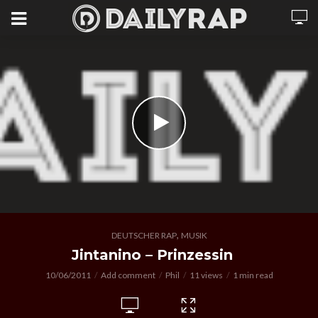
,
DEUTSCHER RAP
MUSIK
Jintanino – Prinzessin
10/06/2011
Add comment
Phil
11 views
1 min read