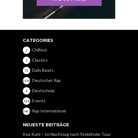
CATEGORIES
Chillout
2
Classics
1
Daily Beats
75
Deutscher Rap
1193
Deutschrap
4
Events
134
Rap International
1461
NEUESTE BEITRÄGE
Kex Kuhl – Im Nachtzug nach Stokkholm Tour