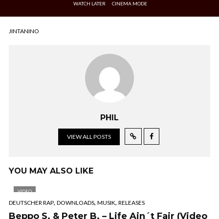
WATCH LATER
CINEMA MODE
JINTANINO
PHIL
VIEW ALL POSTS
YOU MAY ALSO LIKE
VIDEO
,
,
,
DEUTSCHER RAP
DOWNLOADS
MUSIK
RELEASES
Beppo S. & Peter B. – Life Ain´t Fair (Video