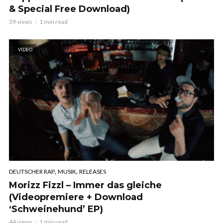
& Special Free Download)
39 views
1 min read
VIDEO
,
,
DEUTSCHER RAP
MUSIK
RELEASES
Morizz Fizzl – Immer das gleiche
(Videopremiere + Download
‘Schweinehund’ EP)
44 views
1 min read