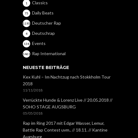
Classics
1
Daily Beats
75
Deutscher Rap
1193
Deutschrap
4
Events
134
Rap International
1461
NEUESTE BEITRÄGE
Kex Kuhl – Im Nachtzug nach Stokkholm Tour
2018
11/11/2018
Verrückte Hunde & Lorenz Live // 20.05.2018 //
SOHO STAGE AUGSBURG
05/05/2018
Rap im Ring 2017 mit Edgar Wasser, Lemur,
Battle Rap Contest uvm.. // 18.11. // Kantine
Augsburg