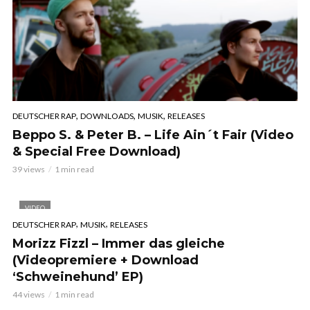
,
,
,
DEUTSCHER RAP
DOWNLOADS
MUSIK
RELEASES
Beppo S. & Peter B. – Life Ain´t Fair (Video
& Special Free Download)
39 views
1 min read
VIDEO
,
,
DEUTSCHER RAP
MUSIK
RELEASES
Morizz Fizzl – Immer das gleiche
(Videopremiere + Download
‘Schweinehund’ EP)
44 views
1 min read