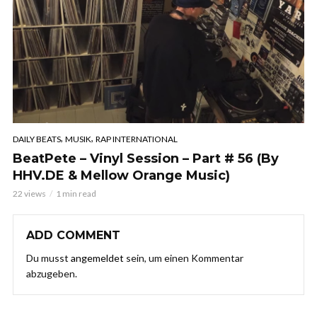
,
,
DAILY BEATS
MUSIK
RAP INTERNATIONAL
BeatPete – Vinyl Session – Part # 56 (By
HHV.DE & Mellow Orange Music)
22 views
1 min read
ADD COMMENT
Du musst
angemeldet
sein, um einen Kommentar
abzugeben.