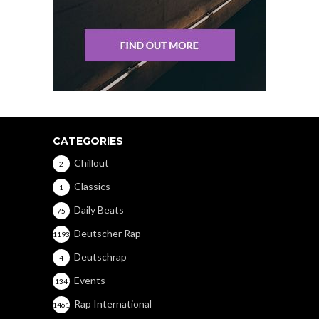
CATEGORIES
Chillout
2
Classics
1
Daily Beats
75
Deutscher Rap
1193
Deutschrap
4
Events
134
Rap International
1461