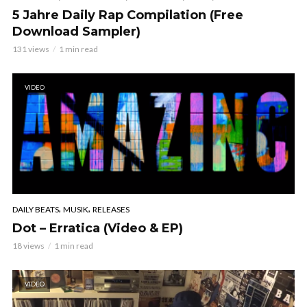
5 Jahre Daily Rap Compilation (Free
Download Sampler)
131 views
1 min read
VIDEO
,
,
DAILY BEATS
MUSIK
RELEASES
Dot – Erratica (Video & EP)
18 views
1 min read
VIDEO