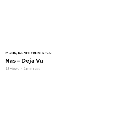
,
MUSIK
RAP INTERNATIONAL
Nas – Deja Vu
13 views
1 min read