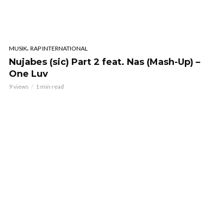
,
MUSIK
RAP INTERNATIONAL
Nujabes (sic) Part 2 feat. Nas (Mash-Up) –
One Luv
9 views
1 min read