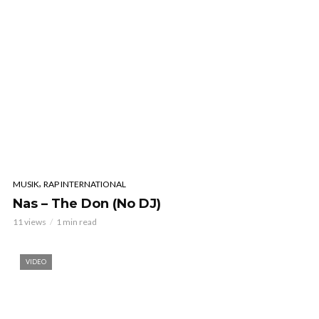
,
MUSIK
RAP INTERNATIONAL
Nas – The Don (No DJ)
11 views
1 min read
VIDEO