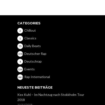
CATEGORIES
Chillout
2
Classics
1
Daily Beats
75
Deutscher Rap
1193
Deutschrap
4
Events
134
Rap International
1461
NEUESTE BEITRÄGE
Kex Kuhl – Im Nachtzug nach Stokkholm Tour
2018
11/11/2018