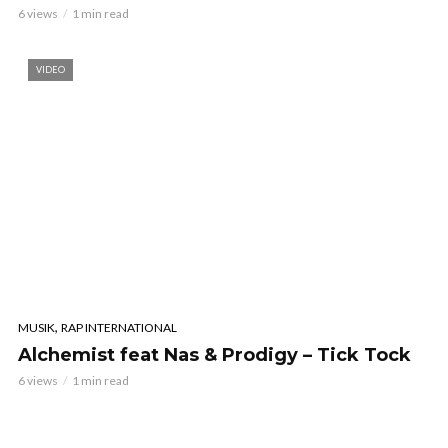
6 views
1 min read
VIDEO
,
MUSIK
RAP INTERNATIONAL
Alchemist feat Nas & Prodigy – Tick Tock
6 views
1 min read