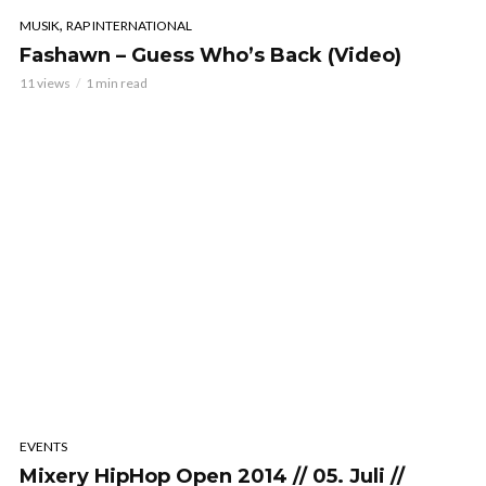
,
MUSIK
RAP INTERNATIONAL
Fashawn – Guess Who’s Back (Video)
11 views
1 min read
EVENTS
Mixery HipHop Open 2014 // 05. Juli //