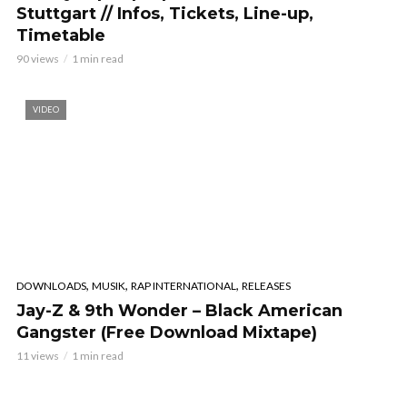
Stuttgart // Infos, Tickets, Line-up,
Timetable
90 views
1 min read
VIDEO
,
,
,
DOWNLOADS
MUSIK
RAP INTERNATIONAL
RELEASES
Jay-Z & 9th Wonder – Black American
Gangster (Free Download Mixtape)
11 views
1 min read