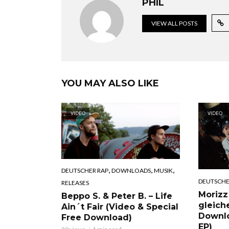
PHIL
VIEW ALL POSTS
YOU MAY ALSO LIKE
VIDEO
VIDEO
,
,
,
DEUTSCHER RAP
DOWNLOADS
MUSIK
DEUTSCHE
RELEASES
Morizz
Beppo S. & Peter B. – Life
gleich
Ain´t Fair (Video & Special
Downl
Free Download)
EP)