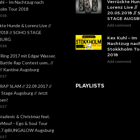
Verrückte Hun
hl – Im Nachtzug nach
Lorenz Live //
olm Tour 2018
20.05.2018 //
2018
STAGE AUGS
kte Hunde & Lorenz Live //
Add comment
.2018 // SOHO STAGE
Kex Kuhl – Im
BURG
Nachtzug nac
2018
Stokkholm To
2018
 Ring 2017 mit Edgar Wasser,
Add comment
 Battle Rap Contest uvm.. //
 // Kantine Augsburg
2017
PLAYLISTS
RAP SLAM // 22.09.2017 //
Stage Augsburg // Jetzt
ben!
2017
Brazlevic & Christmaz feat.
rMouf – Ego & Soul Tour
.17 @BUNGALOW Augsburg
2017