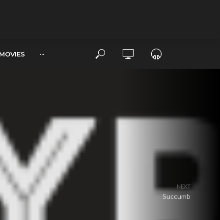
MOVIES
···
NEXT
Succumb