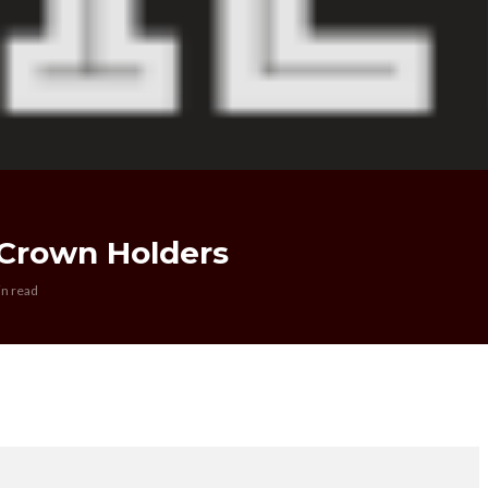
 Crown Holders
in read