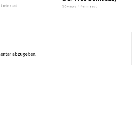
1 min read
36 views
4 min read
mentar abzugeben.