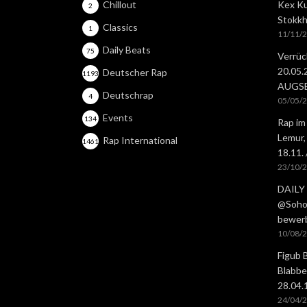
Chillout
Kex Ku
2
Stokkh
Classics
1
11/11/
Daily Beats
75
Verrüc
20.05
Deutscher Rap
1193
AUGS
Deutschrap
4
05/05/
Events
134
Rap im
Lemur,
Rap International
1461
18.11.
23/10/
DAILY 
@Soho 
bewer
10/08/
Figub 
Blabbe
28.04
24/04/