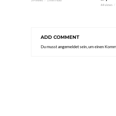
39 views
1 min read
44 views
ADD COMMENT
Du musst
angemeldet
sein, um einen Kom