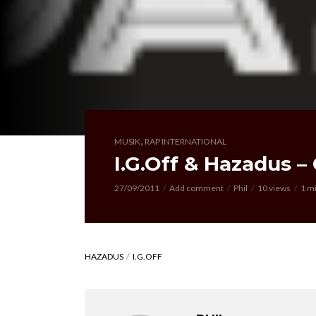
,
MUSIK
RAP INTERNATIONAL
I.G.Off & Hazadus –
27/09/2011
Add comment
Phil
10 views
1 m
HAZADUS
I.G.OFF