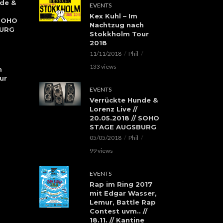
de &
EVENTS
Kex Kuhl – Im
 SOHO
Nachtzug nach
BURG
Stokkholm Tour
2018
11/11/2018
Phil
133 views
h
ur
EVENTS
Verrückte Hunde &
Lorenz Live //
20.05.2018 // SOHO
STAGE AUGSBURG
05/05/2018
Phil
99 views
EVENTS
Rap im Ring 2017
mit Edgar Wasser,
Lemur, Battle Rap
Contest uvm.. //
18.11. // Kantine