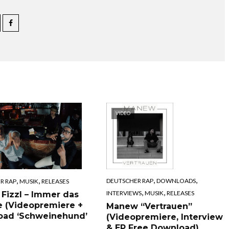
VIDEO
,
,
,
,
DEUTSCHER RAP
DOWNLOADS
R RAP
MUSIK
RELEASES
,
,
INTERVIEWS
MUSIK
RELEASES
 Fizzl – Immer das
e (Videopremiere +
Manew “Vertrauen”
oad ‘Schweinehund’
(Videopremiere, Interview
& EP Free Download)