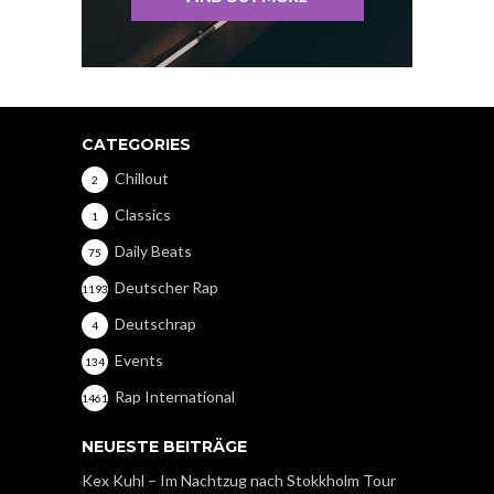
CATEGORIES
Chillout
2
Classics
1
Daily Beats
75
Deutscher Rap
1193
Deutschrap
4
Events
134
Rap International
1461
NEUESTE BEITRÄGE
Kex Kuhl – Im Nachtzug nach Stokkholm Tour