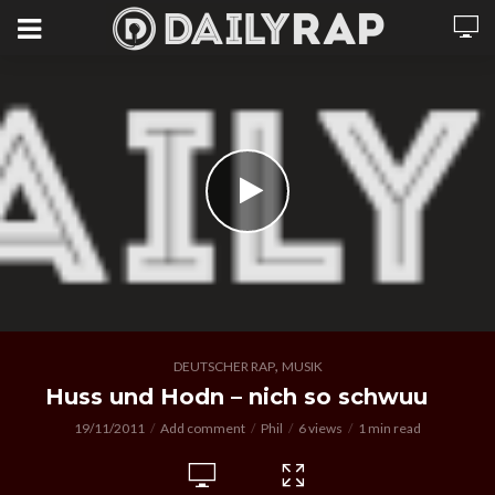
,
DEUTSCHER RAP
MUSIK
Huss und Hodn – nich so schwuu
19/11/2011
Add comment
Phil
6 views
1 min read