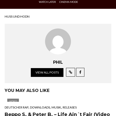
WATCH LATER
CINEMA MODE
HUSS UND HODN
PHIL
VIEW ALL POSTS
YOU MAY ALSO LIKE
VIDEO
,
,
,
DEUTSCHER RAP
DOWNLOADS
MUSIK
RELEASES
Beppo S. & Peter B. – Life Ain´t Fair (Video