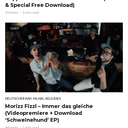
& Special Free Download)
39 views
1 min read
VIDEO
,
,
DEUTSCHER RAP
MUSIK
RELEASES
Morizz Fizzl – Immer das gleiche
(Videopremiere + Download
‘Schweinehund’ EP)
44 views
1 min read