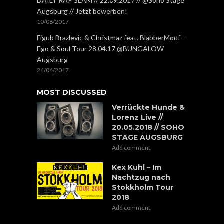
DAILY RAP SLAM // 22.09.2017 // @Soho Stage
Augsburg // Jetzt bewerben!
10/08/2017
Figub Brazlevic & Christmaz feat. BlabberMouf –
Ego & Soul Tour 28.04.17 @BUNGALOW
Augsburg
24/04/2017
MOST DISCUSSED
Verrückte Hunde &
Lorenz Live //
20.05.2018 // SOHO
STAGE AUGSBURG
Add comment
Kex Kuhl – Im
Nachtzug nach
Stokkholm Tour
2018
Add comment