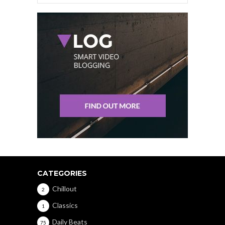
CATEGORIES
Chillout
2
Classics
1
Daily Beats
75