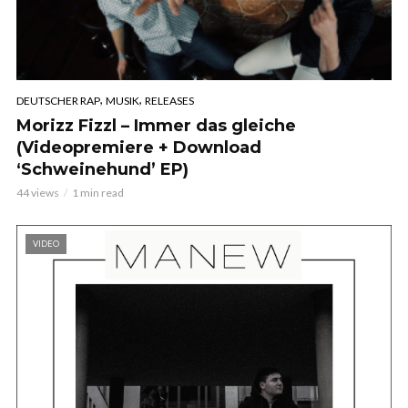
,
,
DEUTSCHER RAP
MUSIK
RELEASES
Morizz Fizzl – Immer das gleiche
(Videopremiere + Download
‘Schweinehund’ EP)
44 views
1 min read
VIDEO