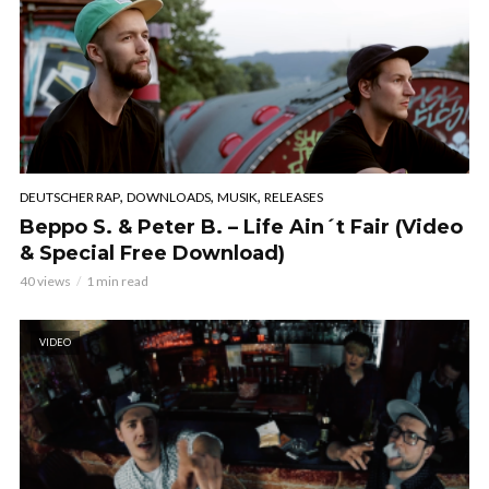
,
,
,
DEUTSCHER RAP
DOWNLOADS
MUSIK
RELEASES
Beppo S. & Peter B. – Life Ain´t Fair (Video
& Special Free Download)
40 views
1 min read
VIDEO