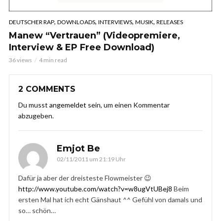
,
,
,
,
DEUTSCHER RAP
DOWNLOADS
INTERVIEWS
MUSIK
RELEASES
Manew “Vertrauen” (Videopremiere,
Interview & EP Free Download)
36 views
4 min read
2 COMMENTS
Du musst
angemeldet
sein, um einen Kommentar
abzugeben.
Emjot Be
02/11/2011 um 21:19 Uhr
Dafür ja aber der dreisteste Flowmeister 😉
http://www.youtube.com/watch?v=w8ugVtUBej8
Beim
ersten Mal hat ich echt Gänshaut ^^ Gefühl von damals und
so… schön…