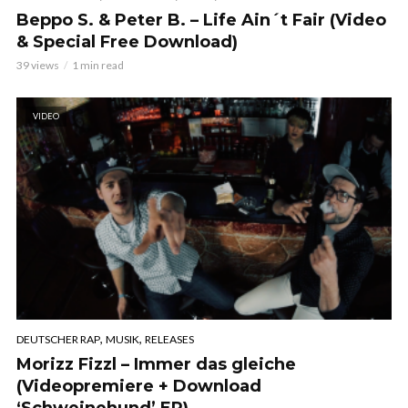
Beppo S. & Peter B. – Life Ain´t Fair (Video
& Special Free Download)
39 views
1 min read
VIDEO
,
,
DEUTSCHER RAP
MUSIK
RELEASES
Morizz Fizzl – Immer das gleiche
(Videopremiere + Download
‘Schweinehund’ EP)