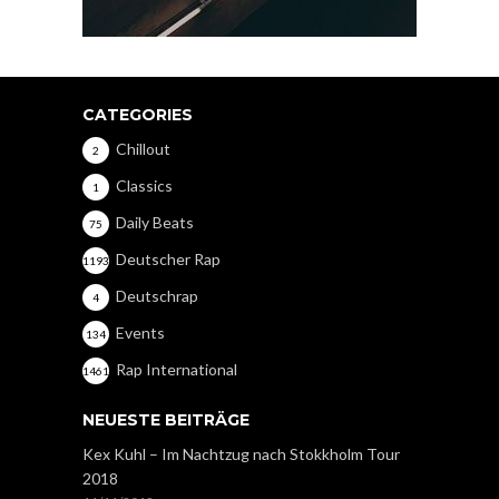
CATEGORIES
Chillout
2
Classics
1
Daily Beats
75
Deutscher Rap
1193
Deutschrap
4
Events
134
Rap International
1461
NEUESTE BEITRÄGE
Kex Kuhl – Im Nachtzug nach Stokkholm Tour
2018