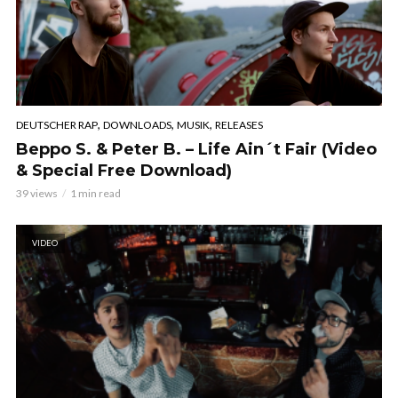
,
,
,
DEUTSCHER RAP
DOWNLOADS
MUSIK
RELEASES
Beppo S. & Peter B. – Life Ain´t Fair (Video
& Special Free Download)
39 views
1 min read
VIDEO