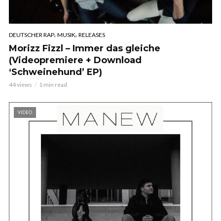
,
,
DEUTSCHER RAP
MUSIK
RELEASES
Morizz Fizzl – Immer das gleiche
(Videopremiere + Download
‘Schweinehund’ EP)
44 views
1 min read
VIDEO