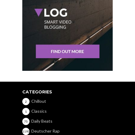
CATEGORIES
Chillout
2
Classics
1
Daily Beats
75
Deutscher Rap
1193