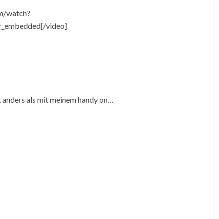
om/watch?
r_embedded[/video]
t anders als mit meinem handy on…