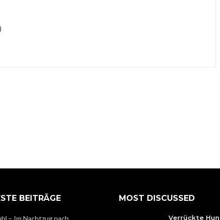
)
STE BEITRÄGE
MOST DISCUSSED
Verrückte Hun
hl – Im Nachtzug nach