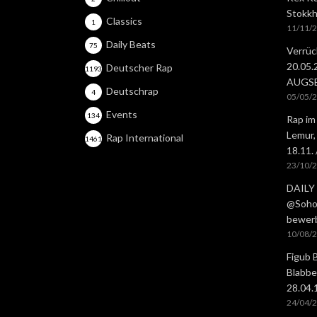
Stokkh
Classics
1
11/11/
Daily Beats
75
Verrüc
20.05
Deutscher Rap
1193
AUGS
Deutschrap
4
05/05/
Events
134
Rap im
Lemur,
Rap International
1461
18.11.
23/10/
DAILY 
@Soho 
bewer
10/08/
Figub 
Blabbe
28.04
24/04/