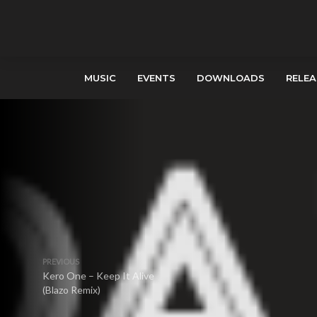
MUSIC
EVENTS
DOWNLOADS
RELEA
PREVIOUS
Kero One – Keep It Alive
(Blazo Remix)