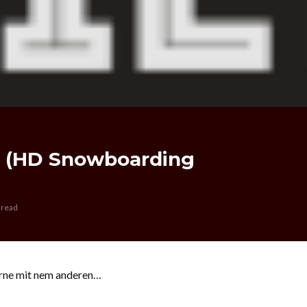
e (HD Snowboarding
 read
erne mit nem anderen…