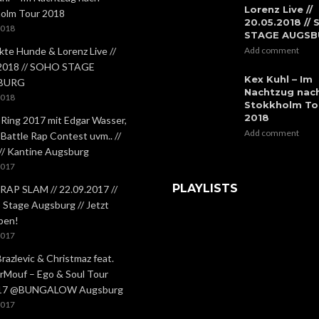
Lorenz Live //
olm Tour 2018
20.05.2018 //
2018
STAGE AUGS
kte Hunde & Lorenz Live //
Add comment
.2018 // SOHO STAGE
Kex Kuhl – Im
BURG
Nachtzug nac
2018
Stokkholm To
2018
 Ring 2017 mit Edgar Wasser,
Add comment
 Battle Rap Contest uvm.. //
 // Kantine Augsburg
2017
PLAYLISTS
RAP SLAM // 22.09.2017 //
Stage Augsburg // Jetzt
ben!
2017
Brazlevic & Christmaz feat.
rMouf – Ego & Soul Tour
.17 @BUNGALOW Augsburg
2017