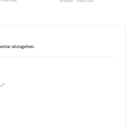
1 min read
36 views
4 min read
mentar abzugeben.
.-“