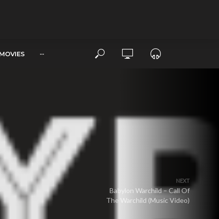
MOVIES
···
NEXT
Babylon Warchild – Call Of
The Warchild (Music Video)