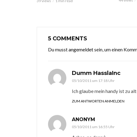
44 views
39 views
1 min read
5 COMMENTS
Du musst
angemeldet
sein, um einen Kom
Dumm HasslaInc
05/10/2011 um 17:18 Uhr
Ich glaube mein handy ist zu alt-
ZUM ANTWORTEN ANMELDEN
ANONYM
05/10/2011 um 16:55 Uhr