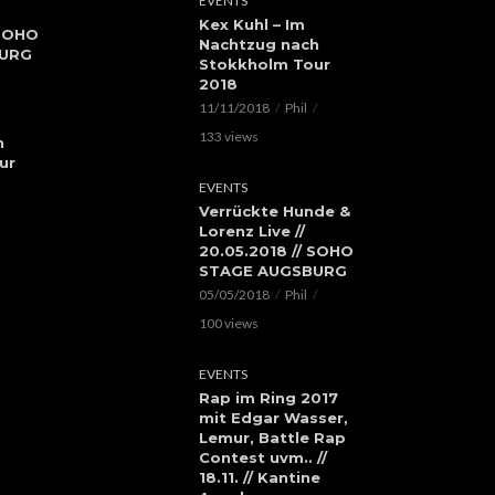
EVENTS
Kex Kuhl – Im
 SOHO
Nachtzug nach
BURG
Stokkholm Tour
2018
11/11/2018
Phil
133 views
h
ur
EVENTS
Verrückte Hunde &
Lorenz Live //
20.05.2018 // SOHO
STAGE AUGSBURG
05/05/2018
Phil
100 views
EVENTS
Rap im Ring 2017
mit Edgar Wasser,
Lemur, Battle Rap
Contest uvm.. //
18.11. // Kantine