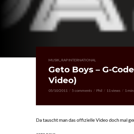
,
MUSIK
RAP INTERNATIONAL
Geto Boys – G-Cod
Video)
05/10/2011
5 comments
Phil
11 views
1 min
Da tauscht man das offizielle Video doch mal g