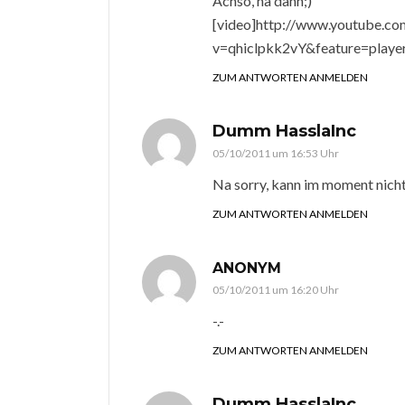
Achso, na dann;)
[video]http://www.youtube.c
v=qhiclpkk2vY&feature=playe
ZUM ANTWORTEN ANMELDEN
Dumm HasslaInc
05/10/2011 um 16:53 Uhr
Na sorry, kann im moment nich
ZUM ANTWORTEN ANMELDEN
ANONYM
05/10/2011 um 16:20 Uhr
-.-
ZUM ANTWORTEN ANMELDEN
Dumm HasslaInc