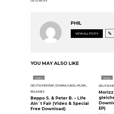
GETO BOYS
PHIL
VIEW ALL POSTS
YOU MAY ALSO LIKE
VIDEO
VIDEO
,
,
,
DEUTSCHER RAP
DOWNLOADS
MUSIK
DEUTSCHE
RELEASES
Morizz
gleich
Beppo S. & Peter B. – Life
Downl
Ain´t Fair (Video & Special
EP)
Free Download)