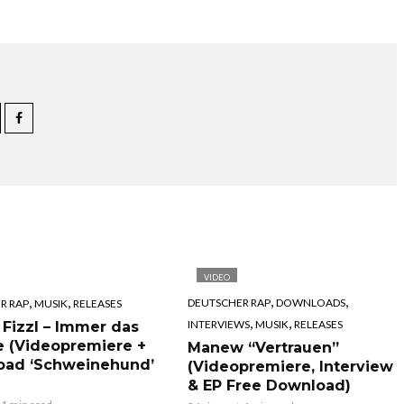
VIDEO
,
,
,
,
DEUTSCHER RAP
DOWNLOADS
R RAP
MUSIK
RELEASES
,
,
INTERVIEWS
MUSIK
RELEASES
 Fizzl – Immer das
e (Videopremiere +
Manew “Vertrauen”
oad ‘Schweinehund’
(Videopremiere, Interview
& EP Free Download)