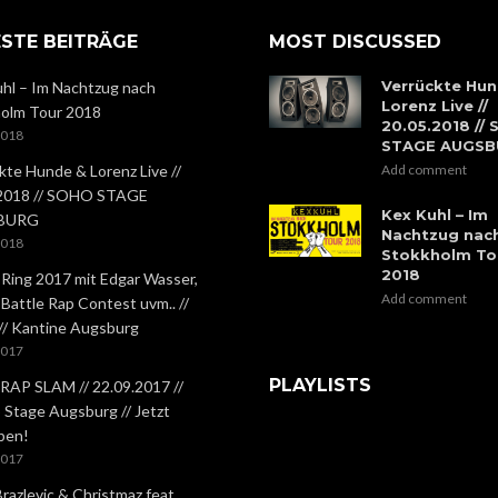
STE BEITRÄGE
MOST DISCUSSED
Verrückte Hun
hl – Im Nachtzug nach
Lorenz Live //
olm Tour 2018
20.05.2018 //
2018
STAGE AUGS
kte Hunde & Lorenz Live //
Add comment
.2018 // SOHO STAGE
Kex Kuhl – Im
BURG
Nachtzug nac
2018
Stokkholm To
2018
 Ring 2017 mit Edgar Wasser,
Add comment
 Battle Rap Contest uvm.. //
 // Kantine Augsburg
2017
PLAYLISTS
RAP SLAM // 22.09.2017 //
Stage Augsburg // Jetzt
ben!
2017
Brazlevic & Christmaz feat.