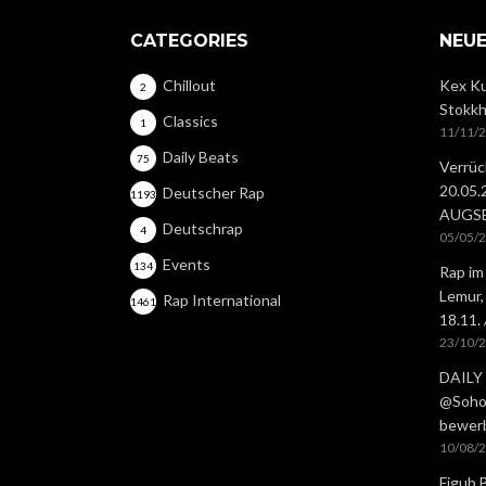
CATEGORIES
NEUE
Chillout
Kex Ku
2
Stokkh
Classics
1
11/11/
Daily Beats
75
Verrüc
20.05
Deutscher Rap
1193
AUGS
Deutschrap
4
05/05/
Events
134
Rap im
Lemur,
Rap International
1461
18.11.
23/10/
DAILY 
@Soho 
bewer
10/08/
Figub 