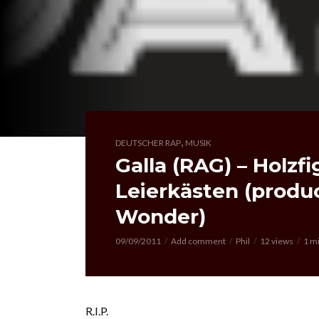
,
DEUTSCHER RAP
MUSIK
Galla (RAG) – Holzf
Leierkästen (produ
Wonder)
09/09/2011
Add comment
Phil
12 views
1 m
R.I.P.