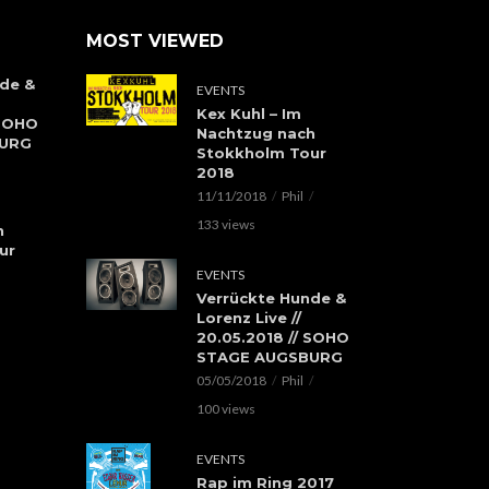
MOST VIEWED
de &
EVENTS
Kex Kuhl – Im
 SOHO
Nachtzug nach
BURG
Stokkholm Tour
2018
11/11/2018
Phil
133 views
h
ur
EVENTS
Verrückte Hunde &
Lorenz Live //
20.05.2018 // SOHO
STAGE AUGSBURG
05/05/2018
Phil
100 views
EVENTS
Rap im Ring 2017