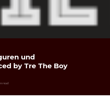
iguren und
ced by Tre The Boy
in read