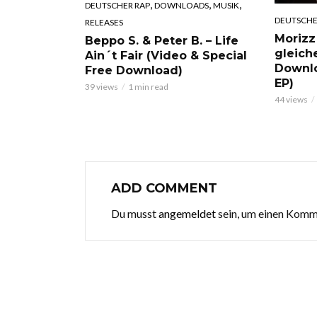
,
,
,
DEUTSCHER RAP
DOWNLOADS
MUSIK
DEUTSCHE
RELEASES
Morizz
Beppo S. & Peter B. – Life
gleich
Ain´t Fair (Video & Special
Downl
Free Download)
EP)
39 views
1 min read
44 views
ADD COMMENT
Du musst
angemeldet
sein, um einen Kom