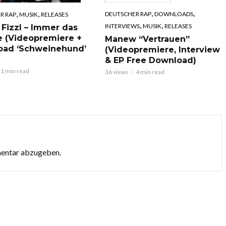
,
,
,
,
DEUTSCHER RAP
DOWNLOADS
R RAP
MUSIK
RELEASES
,
,
INTERVIEWS
MUSIK
RELEASES
 Fizzl – Immer das
e (Videopremiere +
Manew “Vertrauen”
oad ‘Schweinehund’
(Videopremiere, Interview
& EP Free Download)
1 min read
36 views
4 min read
mentar abzugeben.