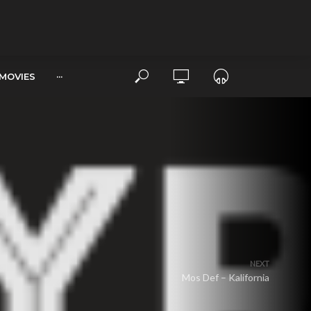
MOVIES
···
NEXT
Mos Def – Kalifornia