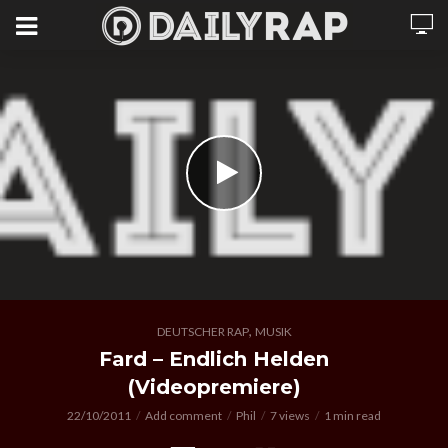
,
DEUTSCHER RAP
MUSIK
Fard – Endlich Helden
(Videopremiere)
22/10/2011
Add comment
Phil
7 views
1 min read