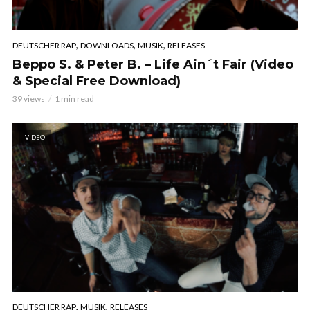
,
,
,
DEUTSCHER RAP
DOWNLOADS
MUSIK
RELEASES
Beppo S. & Peter B. – Life Ain´t Fair (Video
& Special Free Download)
39 views
1 min read
VIDEO
,
,
DEUTSCHER RAP
MUSIK
RELEASES