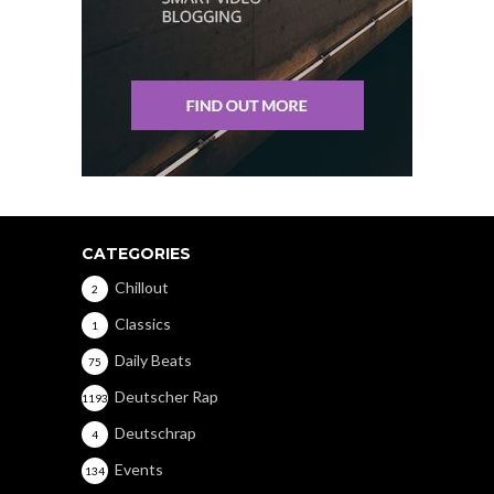
CATEGORIES
Chillout
2
Classics
1
Daily Beats
75
Deutscher Rap
1193
Deutschrap
4
Events
134