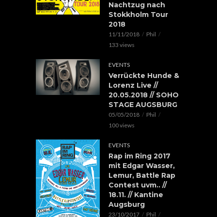
Nachtzug nach
Stokkholm Tour
2018
11/11/2018
Phil
133 views
EVENTS
Verrückte Hunde &
Lorenz Live //
20.05.2018 // SOHO
STAGE AUGSBURG
05/05/2018
Phil
100 views
EVENTS
Rap im Ring 2017
mit Edgar Wasser,
Lemur, Battle Rap
Contest uvm.. //
18.11. // Kantine
Augsburg
23/10/2017
Phil