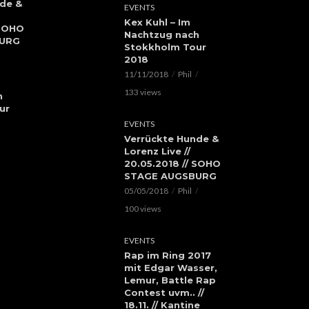
de &
EVENTS
Kex Kuhl – Im
 SOHO
Nachtzug nach
BURG
Stokkholm Tour
2018
11/11/2018
Phil
133 views
h
ur
EVENTS
Verrückte Hunde &
Lorenz Live //
20.05.2018 // SOHO
STAGE AUGSBURG
05/05/2018
Phil
100 views
EVENTS
Rap im Ring 2017
mit Edgar Wasser,
Lemur, Battle Rap
Contest uvm.. //
18.11. // Kantine