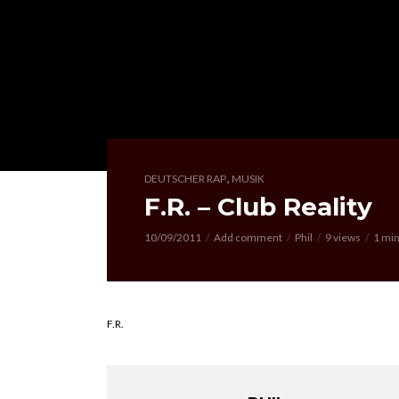
,
DEUTSCHER RAP
MUSIK
F.R. – Club Reality
10/09/2011
Add comment
Phil
9 views
1 min
F.R.