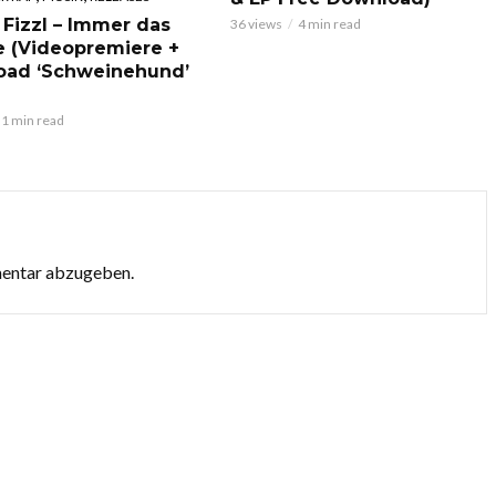
 Fizzl – Immer das
36 views
4 min read
e (Videopremiere +
oad ‘Schweinehund’
1 min read
mentar abzugeben.