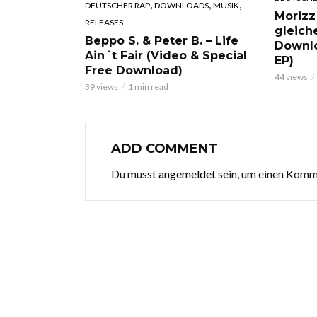
,
,
,
DEUTSCHER RAP
DOWNLOADS
MUSIK
Morizz
RELEASES
gleich
Beppo S. & Peter B. – Life
Downl
Ain´t Fair (Video & Special
EP)
Free Download)
44 views
39 views
1 min read
ADD COMMENT
Du musst
angemeldet
sein, um einen Kom