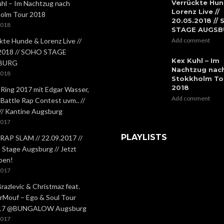
Verrückte Hun
hl – Im Nachtzug nach
Lorenz Live //
olm Tour 2018
20.05.2018 //
2018
STAGE AUGS
kte Hunde & Lorenz Live //
Add comment
.2018 // SOHO STAGE
Kex Kuhl – Im
BURG
Nachtzug nac
2018
Stokkholm To
2018
 Ring 2017 mit Edgar Wasser,
Add comment
 Battle Rap Contest uvm.. //
 // Kantine Augsburg
2017
PLAYLISTS
RAP SLAM // 22.09.2017 //
Stage Augsburg // Jetzt
ben!
2017
Brazlevic & Christmaz feat.
rMouf – Ego & Soul Tour
.17 @BUNGALOW Augsburg
2017