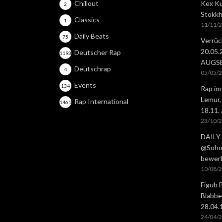
Chillout
Kex Ku
2
Stokkh
Classics
1
11/11/
Daily Beats
75
Verrüc
20.05
Deutscher Rap
1193
AUGS
Deutschrap
4
05/05/
Events
134
Rap im
Lemur,
Rap International
1461
18.11.
23/10/
DAILY 
@Soho 
bewer
10/08/
Figub 
Blabbe
28.04
24/04/