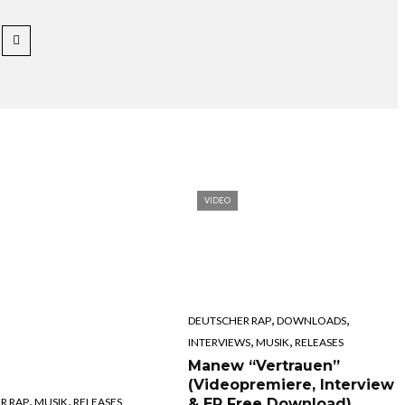
VIDEO
,
,
DEUTSCHER RAP
DOWNLOADS
,
,
INTERVIEWS
MUSIK
RELEASES
Manew “Vertrauen”
(Videopremiere, Interview
,
,
& EP Free Download)
R RAP
MUSIK
RELEASES