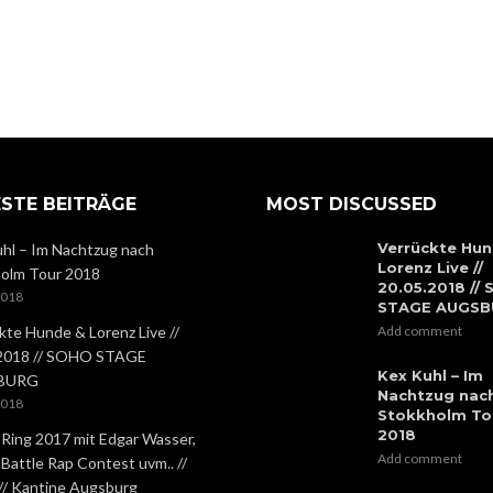
STE BEITRÄGE
MOST DISCUSSED
Verrückte Hun
hl – Im Nachtzug nach
Lorenz Live //
olm Tour 2018
20.05.2018 //
2018
STAGE AUGS
kte Hunde & Lorenz Live //
Add comment
.2018 // SOHO STAGE
Kex Kuhl – Im
BURG
Nachtzug nac
2018
Stokkholm To
2018
 Ring 2017 mit Edgar Wasser,
Add comment
 Battle Rap Contest uvm.. //
 // Kantine Augsburg