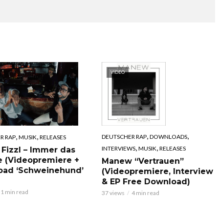
VIDEO
,
,
,
,
DEUTSCHER RAP
DOWNLOADS
R RAP
MUSIK
RELEASES
,
,
INTERVIEWS
MUSIK
RELEASES
 Fizzl – Immer das
e (Videopremiere +
Manew “Vertrauen”
oad ‘Schweinehund’
(Videopremiere, Interview
& EP Free Download)
1 min read
37 views
4 min read