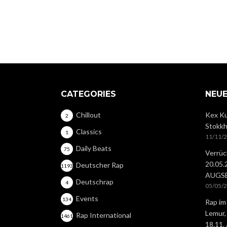
CATEGORIES
NEUE
Chillout
Kex Ku
2
Stokkh
Classics
1
11/11/
Daily Beats
75
Verrüc
20.05
Deutscher Rap
1193
AUGS
Deutschrap
4
05/05/
Events
134
Rap im
Lemur,
Rap International
1461
18.11.