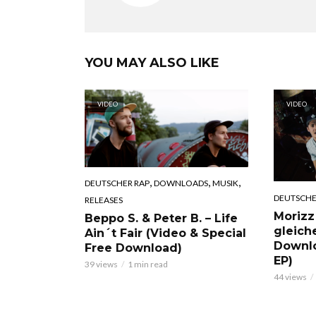
YOU MAY ALSO LIKE
VIDEO
VIDEO
,
,
,
DEUTSCHER RAP
DOWNLOADS
MUSIK
DEUTSCHE
RELEASES
Morizz
Beppo S. & Peter B. – Life
gleich
Ain´t Fair (Video & Special
Downl
Free Download)
EP)
39 views
1 min read
44 views