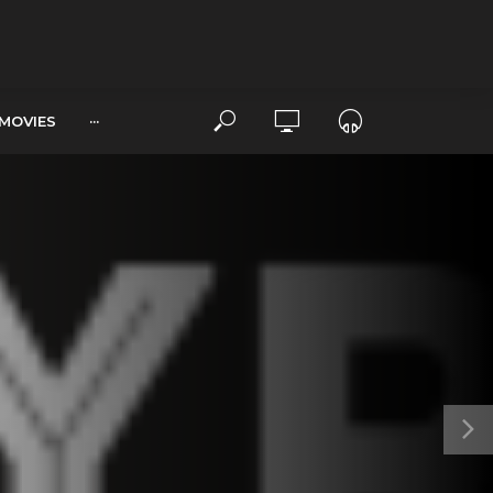
MOVIES
···