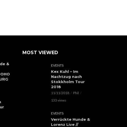
MOST VIEWED
de &
EVENTS
Kex Kuhl – Im
 SOHO
Nachtzug nach
BURG
Stokkholm Tour
2018
11/11/2018
Phil
133 views
h
ur
EVENTS
Verrückte Hunde &
Lorenz Live //