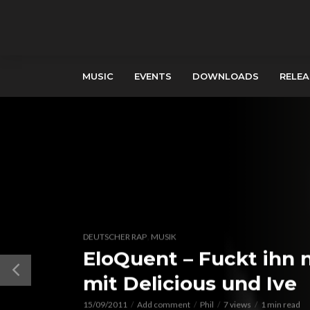
MUSIC
EVENTS
DOWNLOADS
RELEA
,
DEUTSCHER RAP
MUSIK
EloQuent – Fuckt ihn 
mit Delicious und Ive
15/09/2011
Add comment
Phil
7 views
1 min read