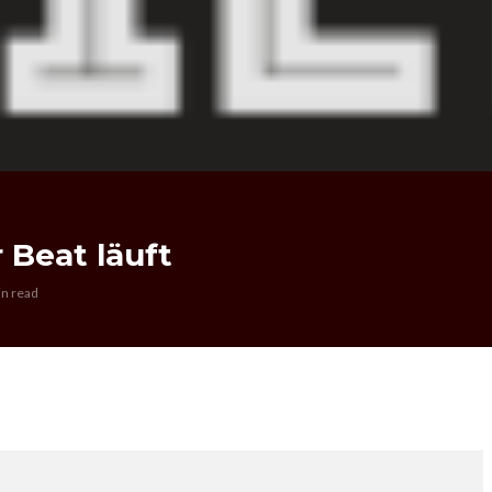
 Beat läuft
in read