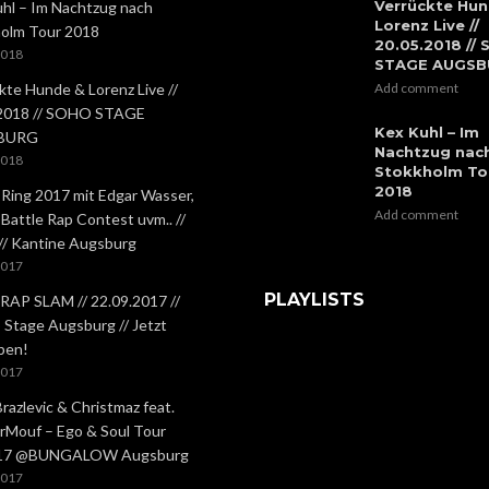
Verrückte Hun
hl – Im Nachtzug nach
Lorenz Live //
olm Tour 2018
20.05.2018 //
2018
STAGE AUGS
kte Hunde & Lorenz Live //
Add comment
.2018 // SOHO STAGE
Kex Kuhl – Im
BURG
Nachtzug nac
2018
Stokkholm To
2018
 Ring 2017 mit Edgar Wasser,
Add comment
 Battle Rap Contest uvm.. //
 // Kantine Augsburg
2017
PLAYLISTS
RAP SLAM // 22.09.2017 //
Stage Augsburg // Jetzt
ben!
2017
Brazlevic & Christmaz feat.
rMouf – Ego & Soul Tour
.17 @BUNGALOW Augsburg
2017