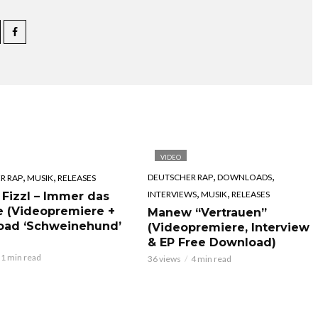
VIDEO
,
,
,
,
DEUTSCHER RAP
DOWNLOADS
R RAP
MUSIK
RELEASES
,
,
INTERVIEWS
MUSIK
RELEASES
 Fizzl – Immer das
e (Videopremiere +
Manew “Vertrauen”
oad ‘Schweinehund’
(Videopremiere, Interview
& EP Free Download)
1 min read
36 views
4 min read