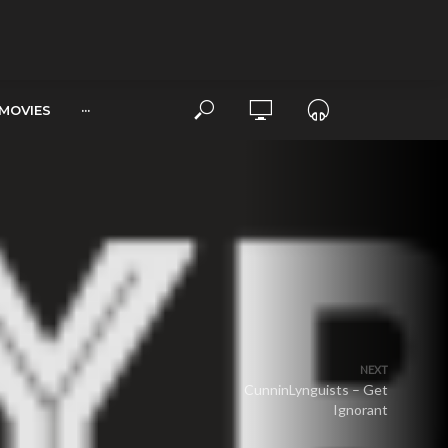
MOVIES
···
NEXT
CunninLynguists – Get
Ignorant