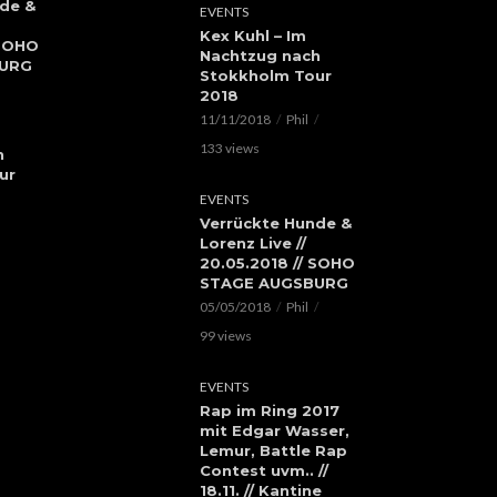
de &
EVENTS
Kex Kuhl – Im
 SOHO
Nachtzug nach
BURG
Stokkholm Tour
2018
11/11/2018
Phil
133 views
h
ur
EVENTS
Verrückte Hunde &
Lorenz Live //
20.05.2018 // SOHO
STAGE AUGSBURG
05/05/2018
Phil
99 views
EVENTS
Rap im Ring 2017
mit Edgar Wasser,
Lemur, Battle Rap
Contest uvm.. //
18.11. // Kantine