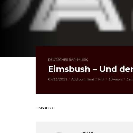
,
DEUTSCHER RAP
MUSIK
Eimsbush – Und der
07/11/2011
Add comment
Phil
10 views
1 m
EIMSBUSH