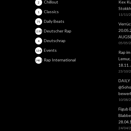
Chillout
Kex Ku
2
Stokkh
Classics
1
11/11/
Daily Beats
75
Verrüc
20.05
Deutscher Rap
1193
AUGS
Deutschrap
4
05/05/
Events
134
Rap im
Lemur,
Rap International
1461
18.11.
23/10/
DAILY 
@Soho 
bewer
10/08/
Figub 
Blabbe
28.04
24/04/