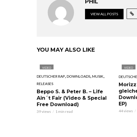
PHIL
VIEW ALL POSTS
YOU MAY ALSO LIKE
VIDEO
VIDEO
,
,
,
DEUTSCHER RAP
DOWNLOADS
MUSIK
DEUTSCHE
RELEASES
Morizz
gleich
Beppo S. & Peter B. – Life
Downl
Ain´t Fair (Video & Special
EP)
Free Download)
44 views
39 views
1 min read