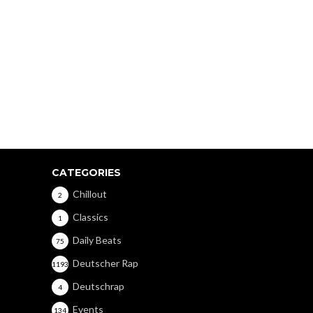
CATEGORIES
Chillout
2
Classics
1
Daily Beats
75
Deutscher Rap
1193
Deutschrap
4
Events
134