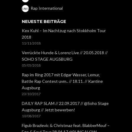
Rap International
1461
NEUESTE BEITRÄGE
Kex Kuhl – Im Nachtzug nach Stokkholm Tour
2018
11/11/2018
Verrückte Hunde & Lorenz Live // 20.05.2018 //
SOHO STAGE AUGSBURG
05/05/2018
Rap im Ring 2017 mit Edgar Wasser, Lemur,
Battle Rap Contest uvm.. // 18.11. // Kantine
Augsburg
23/10/2017
DAILY RAP SLAM // 22.09.2017 // @Soho Stage
Augsburg // Jetzt bewerben!
10/08/2017
Figub Brazlevic & Christmaz feat. BlabberMouf –
Ego & Soul Tour 28.04.17 @BUNGALOW