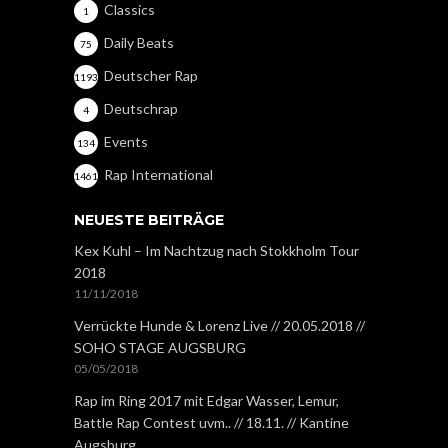
Classics
1
Daily Beats
75
Deutscher Rap
1193
Deutschrap
4
Events
134
Rap International
1461
NEUESTE BEITRÄGE
Kex Kuhl – Im Nachtzug nach Stokkholm Tour
2018
11/11/2018
Verrückte Hunde & Lorenz Live // 20.05.2018 //
SOHO STAGE AUGSBURG
05/05/2018
Rap im Ring 2017 mit Edgar Wasser, Lemur,
Battle Rap Contest uvm.. // 18.11. // Kantine
Augsburg