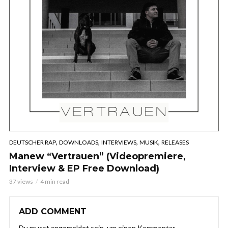
,
,
,
,
DEUTSCHER RAP
DOWNLOADS
INTERVIEWS
MUSIK
RELEASES
Manew “Vertrauen” (Videopremiere,
Interview & EP Free Download)
37 views
4 min read
ADD COMMENT
Du musst
angemeldet
sein, um einen Kommentar