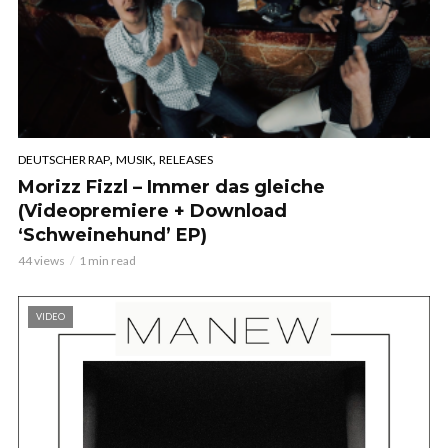
,
,
DEUTSCHER RAP
MUSIK
RELEASES
Morizz Fizzl – Immer das gleiche
(Videopremiere + Download
‘Schweinehund’ EP)
44 views
1 min read
VIDEO