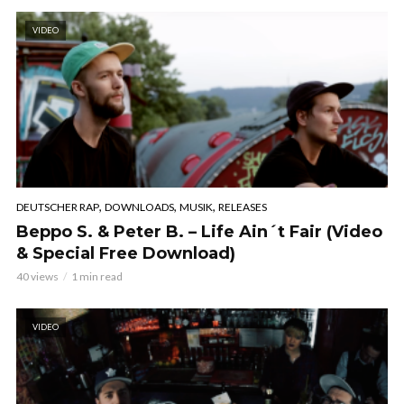
VIDEO
,
,
,
DEUTSCHER RAP
DOWNLOADS
MUSIK
RELEASES
Beppo S. & Peter B. – Life Ain´t Fair (Video
& Special Free Download)
40 views
1 min read
VIDEO