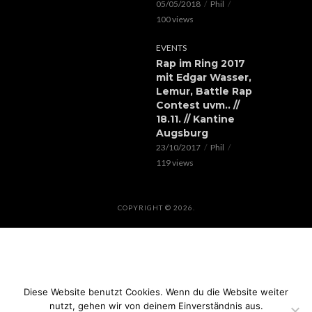
05/05/2018
Phil
100 views
EVENTS
Rap im Ring 2017
mit Edgar Wasser,
Lemur, Battle Rap
Contest uvm.. //
18.11. // Kantine
Augsburg
23/10/2017
Phil
119 views
COPYRIGHT © 2026.
Diese Website benutzt Cookies. Wenn du die Website weiter
nutzt, gehen wir von deinem Einverständnis aus.