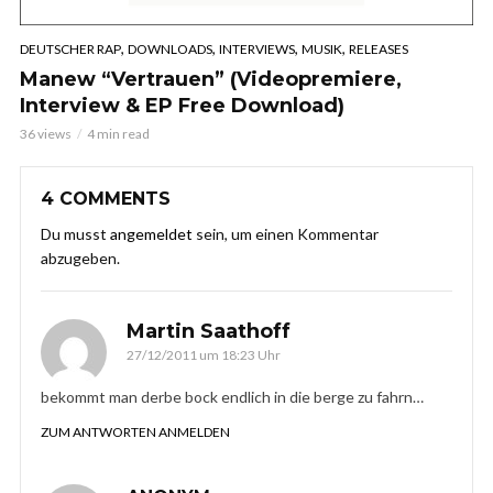
,
,
,
,
DEUTSCHER RAP
DOWNLOADS
INTERVIEWS
MUSIK
RELEASES
Manew “Vertrauen” (Videopremiere,
Interview & EP Free Download)
36 views
4 min read
4 COMMENTS
Du musst
angemeldet
sein, um einen Kommentar
abzugeben.
Martin Saathoff
27/12/2011 um 18:23 Uhr
bekommt man derbe bock endlich in die berge zu fahrn…
ZUM ANTWORTEN ANMELDEN