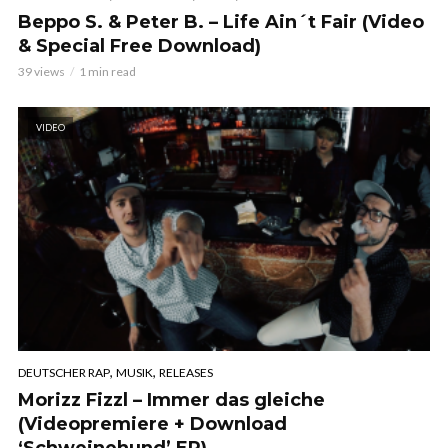
Beppo S. & Peter B. – Life Ain´t Fair (Video
& Special Free Download)
39 views
1 min read
VIDEO
,
,
DEUTSCHER RAP
MUSIK
RELEASES
Morizz Fizzl – Immer das gleiche
(Videopremiere + Download
‘Schweinehund’ EP)