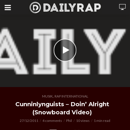
,
MUSIK
RAP INTERNATIONAL
Cunninlynguists – Doin’ Alright
(Snowboard Video)
27/12/2011
4 comments
Phil
10 views
1 min read