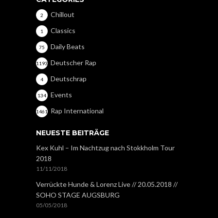
Chillout
2
Classics
1
Daily Beats
75
Deutscher Rap
1193
Deutschrap
4
Events
134
Rap International
1461
NEUESTE BEITRÄGE
Kex Kuhl – Im Nachtzug nach Stokkholm Tour
2018
11/11/2018
Verrückte Hunde & Lorenz Live // 20.05.2018 //
SOHO STAGE AUGSBURG
05/05/2018