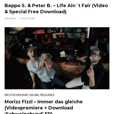
Beppo S. & Peter B. – Life Ain´t Fair (Video
& Special Free Download)
40 views
1 min read
VIDEO
,
,
DEUTSCHER RAP
MUSIK
RELEASES
Morizz Fizzl – Immer das gleiche
(Videopremiere + Download
‘Schweinehund’ EP)