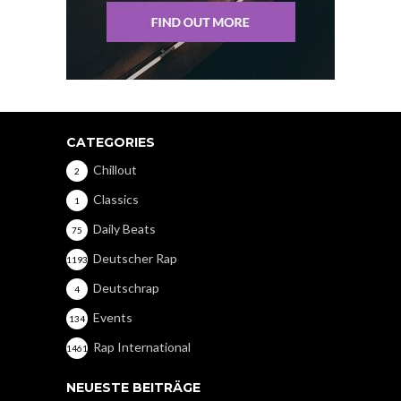
CATEGORIES
Chillout
2
Classics
1
Daily Beats
75
Deutscher Rap
1193
Deutschrap
4
Events
134
Rap International
1461
NEUESTE BEITRÄGE