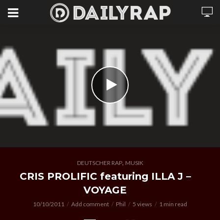
,
DEUTSCHER RAP
MUSIK
CRIS PROLIFIC featuring ILLA J –
VOYAGE
10/10/2011
Add comment
Phil
5 views
1 min read