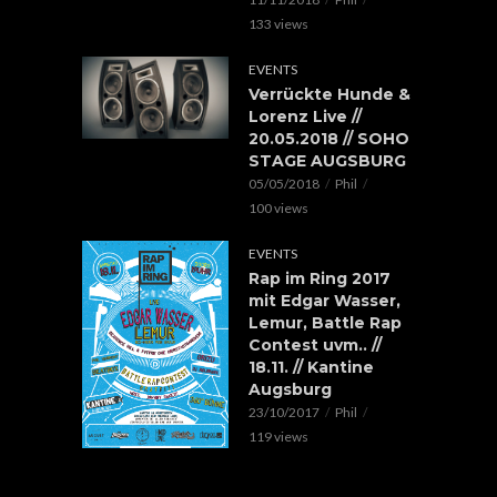
133 views
EVENTS
Verrückte Hunde &
Lorenz Live //
20.05.2018 // SOHO
STAGE AUGSBURG
05/05/2018
Phil
100 views
EVENTS
Rap im Ring 2017
mit Edgar Wasser,
Lemur, Battle Rap
Contest uvm.. //
18.11. // Kantine
Augsburg
23/10/2017
Phil
119 views