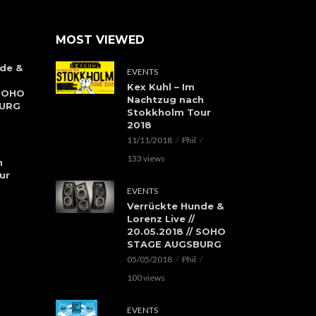
MOST VIEWED
de &
EVENTS
Kex Kuhl – Im
 SOHO
Nachtzug nach
BURG
Stokkholm Tour
2018
11/11/2018
Phil
133 views
h
ur
EVENTS
Verrückte Hunde &
Lorenz Live //
20.05.2018 // SOHO
STAGE AUGSBURG
05/05/2018
Phil
100 views
EVENTS