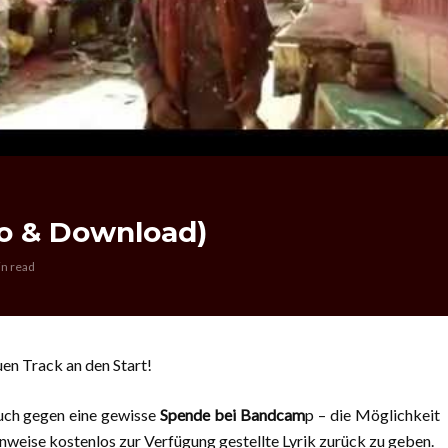
eo & Download)
in read
en Track an den Start!
uch gegen eine gewisse
Spende bei Bandcam
p – die Möglichkeit
nweise kostenlos zur Verfügung gestellte Lyrik zurück zu geben.