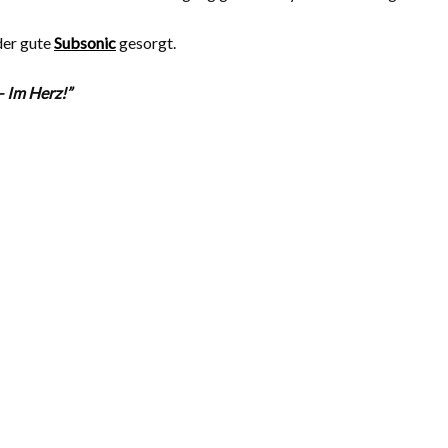
der gute
Subsonic
gesorgt.
 Im Herz!”