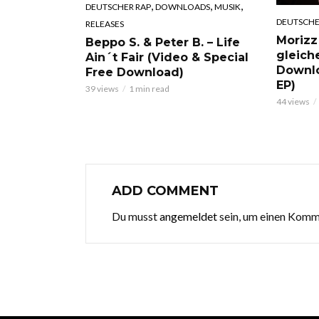
,
,
,
DEUTSCHER RAP
DOWNLOADS
MUSIK
DEUTSCHE
RELEASES
Morizz
Beppo S. & Peter B. – Life
gleich
Ain´t Fair (Video & Special
Downl
Free Download)
EP)
39 views
1 min read
44 views
ADD COMMENT
Du musst
angemeldet
sein, um einen Kom