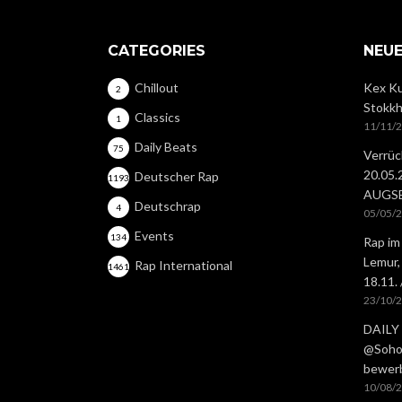
CATEGORIES
NEUE
Chillout
Kex Ku
2
Stokkh
Classics
1
11/11/
Daily Beats
75
Verrüc
20.05
Deutscher Rap
1193
AUGS
Deutschrap
4
05/05/
Events
134
Rap im
Lemur,
Rap International
1461
18.11.
23/10/
DAILY 
@Soho 
bewer
10/08/