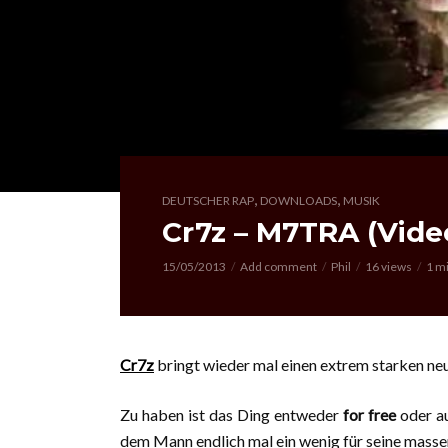
,
,
DEUTSCHER RAP
DOWNLOADS
MUSIK
Cr7z – M7TRA (Vid
15/05/2013
Add comment
Phil
16 views
1 m
Cr7z
bringt wieder mal einen extrem starken neu
Zu haben ist das Ding entweder
for free
oder a
dem Mann endlich mal ein wenig für seine masse