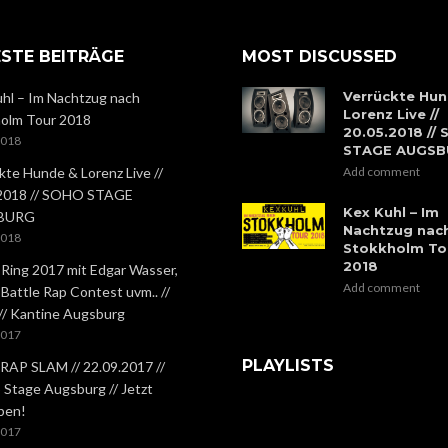
STE BEITRÄGE
MOST DISCUSSED
Verrückte Hun
hl – Im Nachtzug nach
Lorenz Live //
olm Tour 2018
20.05.2018 //
2018
STAGE AUGS
kte Hunde & Lorenz Live //
Add comment
.2018 // SOHO STAGE
Kex Kuhl – Im
BURG
Nachtzug nac
2018
Stokkholm To
2018
 Ring 2017 mit Edgar Wasser,
Add comment
 Battle Rap Contest uvm.. //
 // Kantine Augsburg
2017
PLAYLISTS
RAP SLAM // 22.09.2017 //
Stage Augsburg // Jetzt
ben!
2017