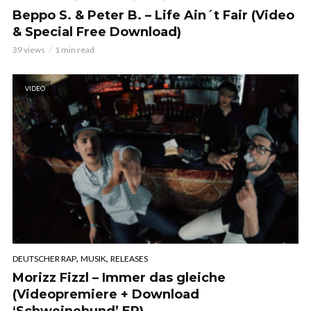
Beppo S. & Peter B. – Life Ain´t Fair (Video
& Special Free Download)
39 views
1 min read
VIDEO
,
,
DEUTSCHER RAP
MUSIK
RELEASES
Morizz Fizzl – Immer das gleiche
(Videopremiere + Download
‘Schweinehund’ EP)