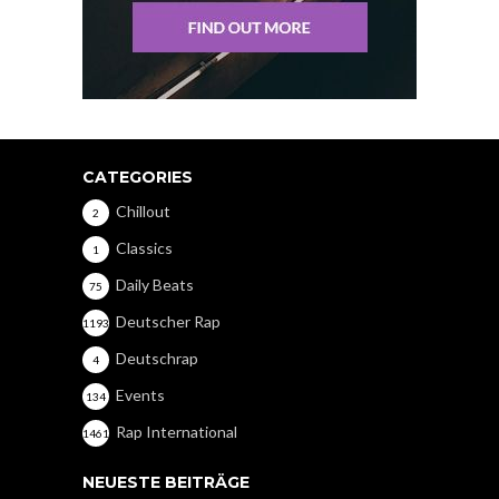
CATEGORIES
Chillout
2
Classics
1
Daily Beats
75
Deutscher Rap
1193
Deutschrap
4
Events
134
Rap International
1461
NEUESTE BEITRÄGE