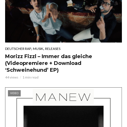
,
,
DEUTSCHER RAP
MUSIK
RELEASES
Morizz Fizzl – Immer das gleiche
(Videopremiere + Download
‘Schweinehund’ EP)
44 views
1 min read
VIDEO