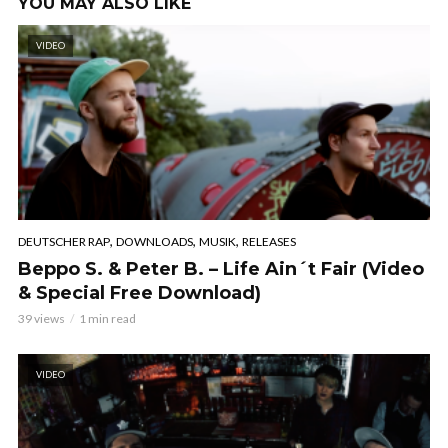
YOU MAY ALSO LIKE
VIDEO
,
,
,
DEUTSCHER RAP
DOWNLOADS
MUSIK
RELEASES
Beppo S. & Peter B. – Life Ain´t Fair (Video
& Special Free Download)
39 views
1 min read
VIDEO