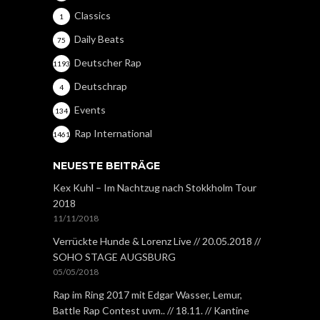
Classics
1
Daily Beats
75
Deutscher Rap
1193
Deutschrap
4
Events
134
Rap International
1461
NEUESTE BEITRÄGE
Kex Kuhl – Im Nachtzug nach Stokkholm Tour
2018
11/11/2018
Verrückte Hunde & Lorenz Live // 20.05.2018 //
SOHO STAGE AUGSBURG
05/05/2018
Rap im Ring 2017 mit Edgar Wasser, Lemur,
Battle Rap Contest uvm.. // 18.11. // Kantine