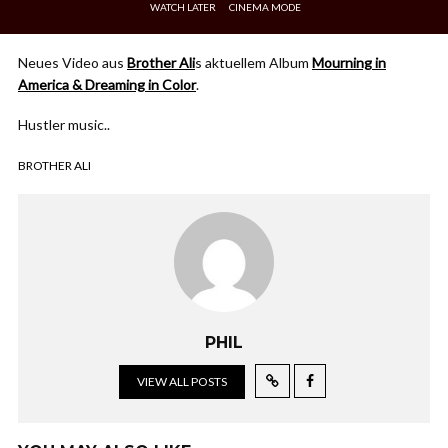
WATCH LATER
CINEMA MODE
Neues Video aus
Brother Ali
s aktuellem Album
Mourning in
America & Dreaming in Color
.
Hustler music..
BROTHER ALI
PHIL
VIEW ALL POSTS