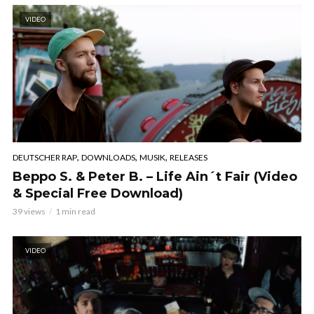
VIDEO
,
,
,
DEUTSCHER RAP
DOWNLOADS
MUSIK
RELEASES
Beppo S. & Peter B. – Life Ain´t Fair (Video
& Special Free Download)
39 views
1 min read
VIDEO