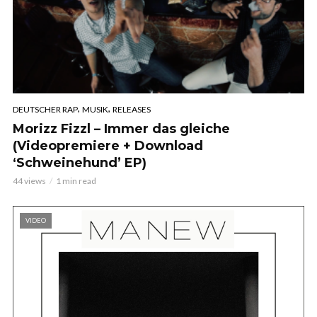
,
,
DEUTSCHER RAP
MUSIK
RELEASES
Morizz Fizzl – Immer das gleiche
(Videopremiere + Download
‘Schweinehund’ EP)
44 views
1 min read
VIDEO