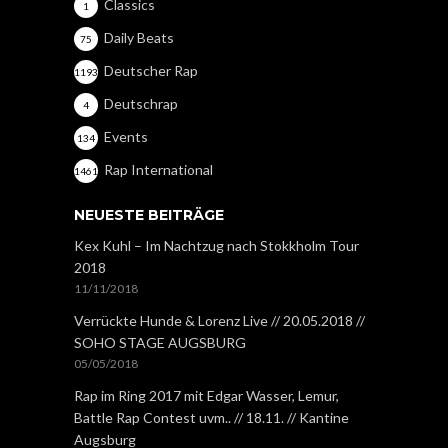
Classics
1
Daily Beats
75
Deutscher Rap
1193
Deutschrap
4
Events
134
Rap International
1461
NEUESTE BEITRÄGE
Kex Kuhl – Im Nachtzug nach Stokkholm Tour
2018
11/11/2018
Verrückte Hunde & Lorenz Live // 20.05.2018 //
SOHO STAGE AUGSBURG
05/05/2018
Rap im Ring 2017 mit Edgar Wasser, Lemur,
Battle Rap Contest uvm.. // 18.11. // Kantine
Augsburg