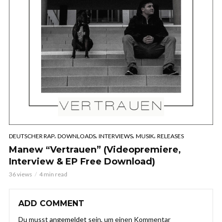
,
,
,
,
DEUTSCHER RAP
DOWNLOADS
INTERVIEWS
MUSIK
RELEASES
Manew “Vertrauen” (Videopremiere,
Interview & EP Free Download)
36 views
4 min read
ADD COMMENT
Du musst
angemeldet
sein, um einen Kommentar