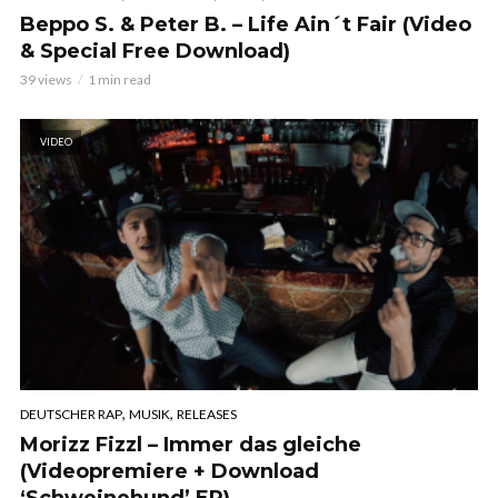
Beppo S. & Peter B. – Life Ain´t Fair (Video
& Special Free Download)
39 views
1 min read
VIDEO
,
,
DEUTSCHER RAP
MUSIK
RELEASES
Morizz Fizzl – Immer das gleiche
(Videopremiere + Download
‘Schweinehund’ EP)