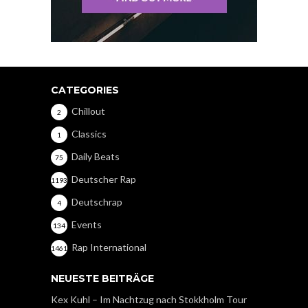
CATEGORIES
Chillout
2
Classics
1
Daily Beats
75
Deutscher Rap
1193
Deutschrap
4
Events
134
Rap International
1461
NEUESTE BEITRÄGE
Kex Kuhl – Im Nachtzug nach Stokkholm Tour