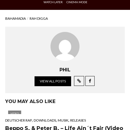
WATCH LATER
CINEMA MODE
BAHAMADIA
RAH DIGGA
PHIL
VIEW ALL POSTS
YOU MAY ALSO LIKE
VIDEO
,
,
,
DEUTSCHER RAP
DOWNLOADS
MUSIK
RELEASES
Beppo S. & Peter B. – Life Ain´t Fair (Video