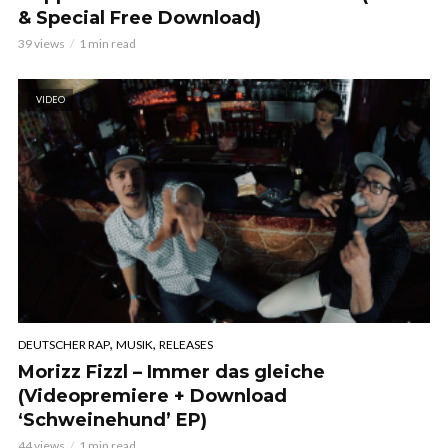
& Special Free Download)
39 views
1 min read
VIDEO
,
,
DEUTSCHER RAP
MUSIK
RELEASES
Morizz Fizzl – Immer das gleiche
(Videopremiere + Download
‘Schweinehund’ EP)
44 views
1 min read