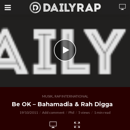
,
MUSIK
RAP INTERNATIONAL
Be OK – Bahamadia & Rah Digga
19/10/2011
Add comment
Phil
5 views
1 min read