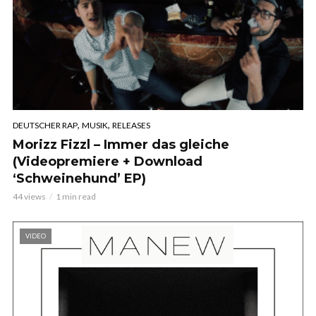
,
,
DEUTSCHER RAP
MUSIK
RELEASES
Morizz Fizzl – Immer das gleiche
(Videopremiere + Download
‘Schweinehund’ EP)
44 views
1 min read
VIDEO