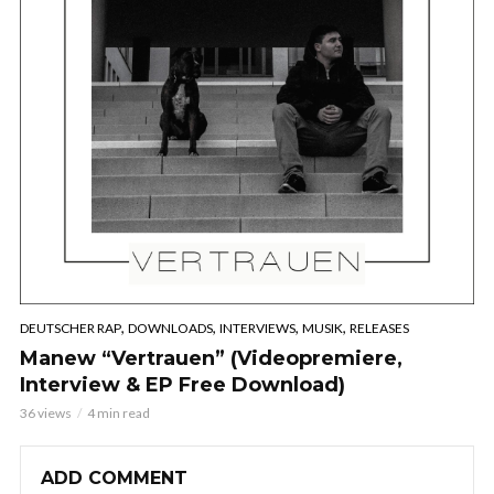
,
,
,
,
DEUTSCHER RAP
DOWNLOADS
INTERVIEWS
MUSIK
RELEASES
Manew “Vertrauen” (Videopremiere,
Interview & EP Free Download)
36 views
4 min read
ADD COMMENT