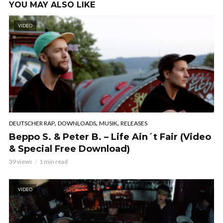
YOU MAY ALSO LIKE
VIDEO
,
,
,
DEUTSCHER RAP
DOWNLOADS
MUSIK
RELEASES
Beppo S. & Peter B. – Life Ain´t Fair (Video
& Special Free Download)
39 views
1 min read
VIDEO