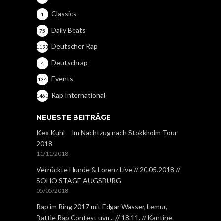
Classics
1
Daily Beats
75
Deutscher Rap
1193
Deutschrap
4
Events
134
Rap International
1461
NEUESTE BEITRÄGE
Kex Kuhl – Im Nachtzug nach Stokkholm Tour
2018
11/11/2018
Verrückte Hunde & Lorenz Live // 20.05.2018 //
SOHO STAGE AUGSBURG
05/05/2018
Rap im Ring 2017 mit Edgar Wasser, Lemur,
Battle Rap Contest uvm.. // 18.11. // Kantine