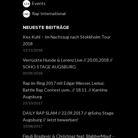
Events
134
Rap International
1461
NEUESTE BEITRÄGE
Kex Kuhl – Im Nachtzug nach Stokkholm Tour
2018
11/11/2018
Verrückte Hunde & Lorenz Live // 20.05.2018 //
SOHO STAGE AUGSBURG
05/05/2018
Rap im Ring 2017 mit Edgar Wasser, Lemur,
Battle Rap Contest uvm.. // 18.11. // Kantine
Augsburg
23/10/2017
DAILY RAP SLAM // 22.09.2017 // @Soho Stage
Augsburg // Jetzt bewerben!
10/08/2017
Figub Brazlevic & Christmaz feat. BlabberMouf –