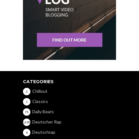
CATEGORIES
Chillout
2
Classics
1
Daily Beats
75
Deutscher Rap
1193
Deutschrap
4