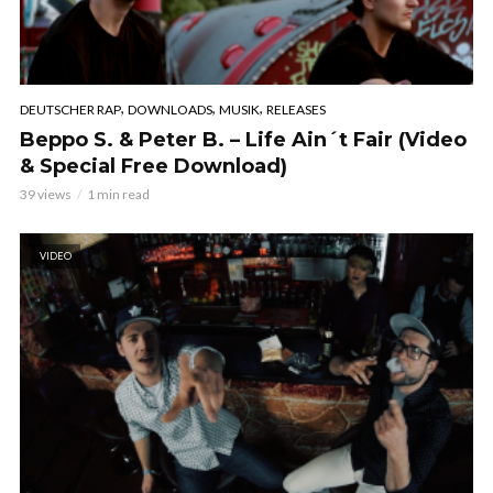
,
,
,
DEUTSCHER RAP
DOWNLOADS
MUSIK
RELEASES
Beppo S. & Peter B. – Life Ain´t Fair (Video
& Special Free Download)
39 views
1 min read
VIDEO