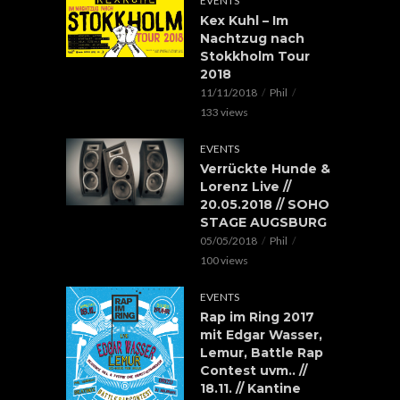
EVENTS
Kex Kuhl – Im
Nachtzug nach
Stokkholm Tour
2018
11/11/2018
Phil
133 views
EVENTS
Verrückte Hunde &
Lorenz Live //
20.05.2018 // SOHO
STAGE AUGSBURG
05/05/2018
Phil
100 views
EVENTS
Rap im Ring 2017
mit Edgar Wasser,
Lemur, Battle Rap
Contest uvm.. //
18.11. // Kantine