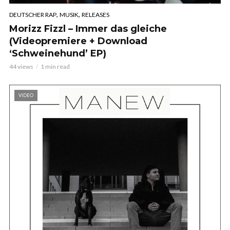
,
,
DEUTSCHER RAP
MUSIK
RELEASES
Morizz Fizzl – Immer das gleiche
(Videopremiere + Download
‘Schweinehund’ EP)
44 views
1 min read
VIDEO