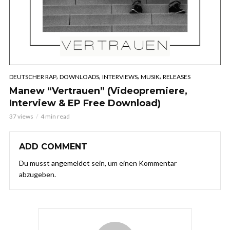
,
,
,
,
DEUTSCHER RAP
DOWNLOADS
INTERVIEWS
MUSIK
RELEASES
Manew “Vertrauen” (Videopremiere,
Interview & EP Free Download)
37 views
4 min read
ADD COMMENT
Du musst
angemeldet
sein, um einen Kommentar
abzugeben.