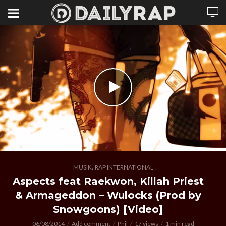
,
MUSIK
RAP INTERNATIONAL
Aspects feat Raekwon, Killah Priest
& Armageddon – Wulocks (Prod by
Snowgoons) [Video]
06/08/2014
Add comment
Phil
17 views
1 min read