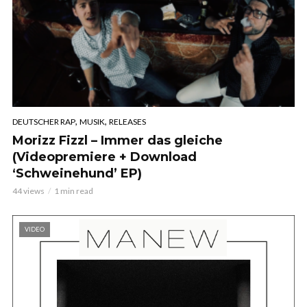
,
,
DEUTSCHER RAP
MUSIK
RELEASES
Morizz Fizzl – Immer das gleiche
(Videopremiere + Download
‘Schweinehund’ EP)
44 views
1 min read
VIDEO