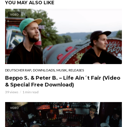
YOU MAY ALSO LIKE
VIDEO
,
,
,
DEUTSCHER RAP
DOWNLOADS
MUSIK
RELEASES
Beppo S. & Peter B. – Life Ain´t Fair (Video
& Special Free Download)
39 views
1 min read
VIDEO