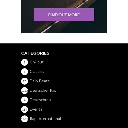
CATEGORIES
Chillout
2
Classics
1
Daily Beats
75
Deutscher Rap
1193
Deutschrap
4
Events
134
Rap International
1461