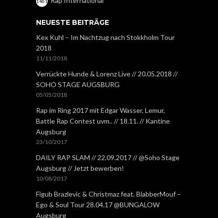
Rap International
1461
NEUESTE BEITRÄGE
Kex Kuhl – Im Nachtzug nach Stokkholm Tour
2018
11/11/2018
Verrückte Hunde & Lorenz Live // 20.05.2018 //
SOHO STAGE AUGSBURG
05/05/2018
Rap im Ring 2017 mit Edgar Wasser, Lemur,
Battle Rap Contest uvm.. // 18.11. // Kantine
Augsburg
23/10/2017
DAILY RAP SLAM // 22.09.2017 // @Soho Stage
Augsburg // Jetzt bewerben!
10/08/2017
Figub Brazlevic & Christmaz feat. BlabberMouf –
Ego & Soul Tour 28.04.17 @BUNGALOW
Augsburg