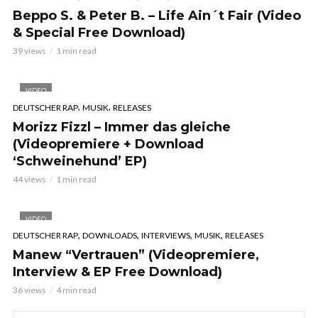
Beppo S. & Peter B. – Life Ain´t Fair (Video
& Special Free Download)
39 views
1 min read
VIDEO
,
,
DEUTSCHER RAP
MUSIK
RELEASES
Morizz Fizzl – Immer das gleiche
(Videopremiere + Download
‘Schweinehund’ EP)
44 views
1 min read
VIDEO
,
,
,
,
DEUTSCHER RAP
DOWNLOADS
INTERVIEWS
MUSIK
RELEASES
Manew “Vertrauen” (Videopremiere,
Interview & EP Free Download)
36 views
4 min read