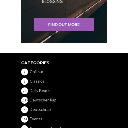
CATEGORIES
Chillout
2
Classics
1
Daily Beats
75
Deutscher Rap
1193
Deutschrap
4
Events
134