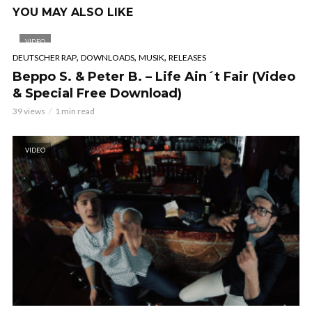
YOU MAY ALSO LIKE
VIDEO
,
,
,
DEUTSCHER RAP
DOWNLOADS
MUSIK
RELEASES
Beppo S. & Peter B. – Life Ain´t Fair (Video
& Special Free Download)
39 views
1 min read
VIDEO