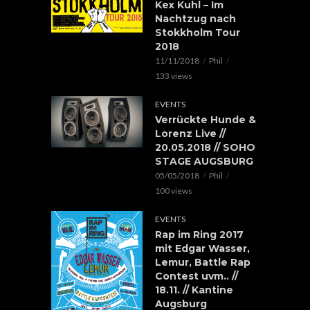
Kex Kuhl – Im
Nachtzug nach
Stokkholm Tour
2018
11/11/2018
Phil
133 views
EVENTS
Verrückte Hunde &
Lorenz Live //
20.05.2018 // SOHO
STAGE AUGSBURG
05/05/2018
Phil
100 views
EVENTS
Rap im Ring 2017
mit Edgar Wasser,
Lemur, Battle Rap
Contest uvm.. //
18.11. // Kantine
Augsburg