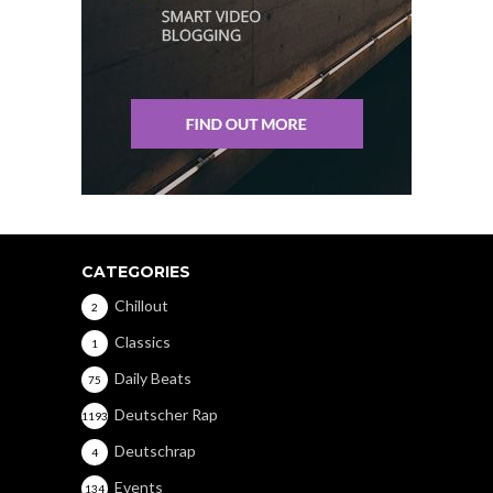
CATEGORIES
Chillout
2
Classics
1
Daily Beats
75
Deutscher Rap
1193
Deutschrap
4
Events
134