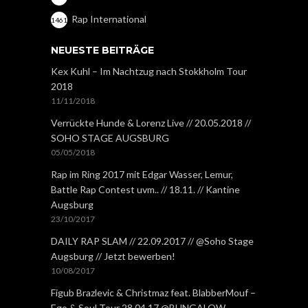
Rap International
1461
NEUESTE BEITRÄGE
Kex Kuhl – Im Nachtzug nach Stokkholm Tour
2018
11/11/2018
Verrückte Hunde & Lorenz Live // 20.05.2018 //
SOHO STAGE AUGSBURG
05/05/2018
Rap im Ring 2017 mit Edgar Wasser, Lemur,
Battle Rap Contest uvm.. // 18.11. // Kantine
Augsburg
23/10/2017
DAILY RAP SLAM // 22.09.2017 // @Soho Stage
Augsburg // Jetzt bewerben!
10/08/2017
Figub Brazlevic & Christmaz feat. BlabberMouf –
Ego & Soul Tour 28.04.17 @BUNGALOW