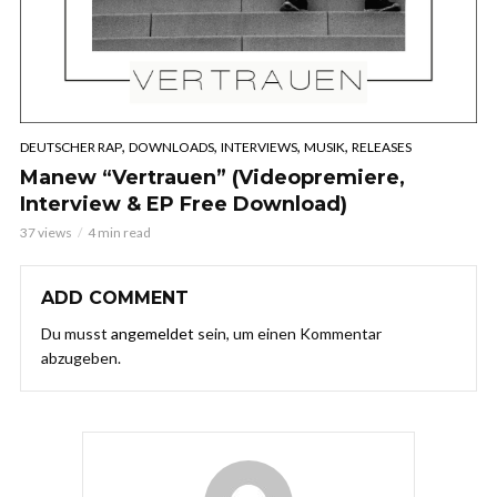
,
,
,
,
DEUTSCHER RAP
DOWNLOADS
INTERVIEWS
MUSIK
RELEASES
Manew “Vertrauen” (Videopremiere,
Interview & EP Free Download)
37 views
4 min read
ADD COMMENT
Du musst
angemeldet
sein, um einen Kommentar
abzugeben.