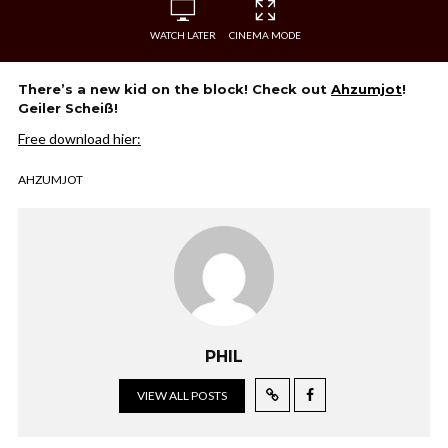
WATCH LATER
CINEMA MODE
There’s a new kid on the block! Check out
Ahzumjot
!
Geiler Scheiß!
Free download hier:
AHZUMJOT
PHIL
VIEW ALL POSTS