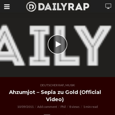
,
DEUTSCHER RAP
MUSIK
Ahzumjot – Sepia zu Gold (Official
Video)
10/09/2011
Add comment
Phil
8 views
1 min read