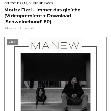
,
,
DEUTSCHER RAP
MUSIK
RELEASES
Morizz Fizzl – Immer das gleiche
(Videopremiere + Download
‘Schweinehund’ EP)
44 views
1 min read
VIDEO