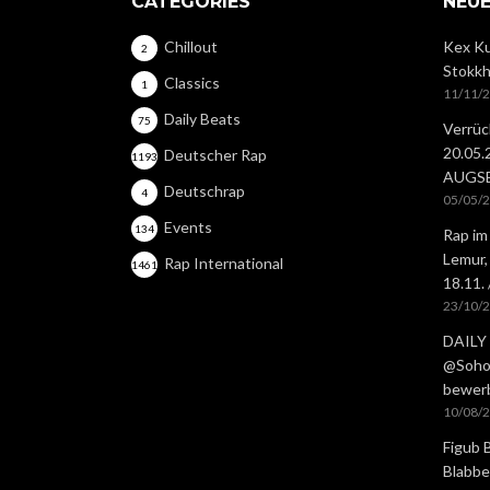
CATEGORIES
NEUE
Chillout
Kex Ku
2
Stokkh
Classics
1
11/11/
Daily Beats
75
Verrüc
20.05
Deutscher Rap
1193
AUGS
Deutschrap
4
05/05/
Events
134
Rap im
Lemur,
Rap International
1461
18.11.
23/10/
DAILY 
@Soho 
bewer
10/08/
Figub 
Blabbe