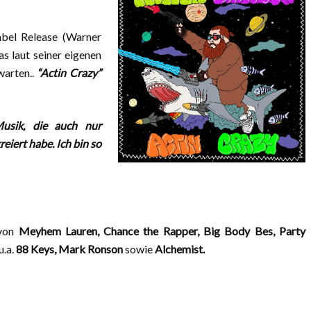
abel Release (Warner
s laut seiner eigenen
arten..
“Actin Crazy”
usik, die auch nur
eiert habe. Ich bin so
 von
Meyhem Lauren, Chance the Rapper, Big Body Bes, Party
u.a.
88 Keys, Mark Ronson
sowie
Alchemist.