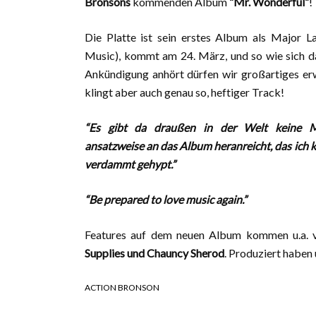
Bronsons
kommenden Album
“
Mr. Wonderful”
!
Die Platte ist sein erstes Album als Major L
Music), kommt am 24. März, und so wie sich da
Ankündigung anhört dürfen wir großartiges erw
klingt aber auch genau so, heftiger Track!
“Es gibt da draußen in der Welt keine M
ansatzweise an das Album heranreicht, das ich kr
verdammt gehypt.”
“Be prepared to love music again.”
Features auf dem neuen Album kommen u.a.
Supplies und Chauncy Sherod
. Produziert haben 
ACTION BRONSON