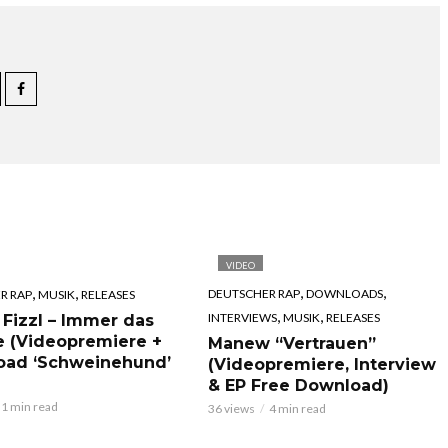
VIDEO
,
,
,
,
DEUTSCHER RAP
DOWNLOADS
R RAP
MUSIK
RELEASES
,
,
INTERVIEWS
MUSIK
RELEASES
 Fizzl – Immer das
e (Videopremiere +
Manew “Vertrauen”
oad ‘Schweinehund’
(Videopremiere, Interview
& EP Free Download)
1 min read
36 views
4 min read