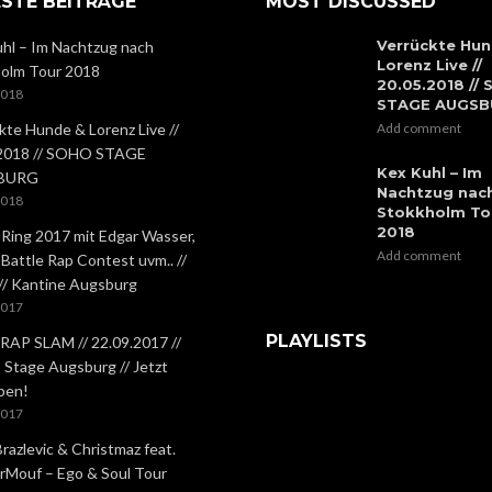
STE BEITRÄGE
MOST DISCUSSED
Verrückte Hun
hl – Im Nachtzug nach
Lorenz Live //
olm Tour 2018
20.05.2018 //
2018
STAGE AUGS
kte Hunde & Lorenz Live //
Add comment
.2018 // SOHO STAGE
Kex Kuhl – Im
BURG
Nachtzug nac
2018
Stokkholm To
2018
 Ring 2017 mit Edgar Wasser,
Add comment
 Battle Rap Contest uvm.. //
 // Kantine Augsburg
2017
PLAYLISTS
RAP SLAM // 22.09.2017 //
Stage Augsburg // Jetzt
ben!
2017
Brazlevic & Christmaz feat.
rMouf – Ego & Soul Tour