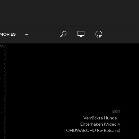
MOVIES
···
NEXT
Verrückte Hunde –
Enterhaken (Video //
TOHUWABOHU Re-Release)