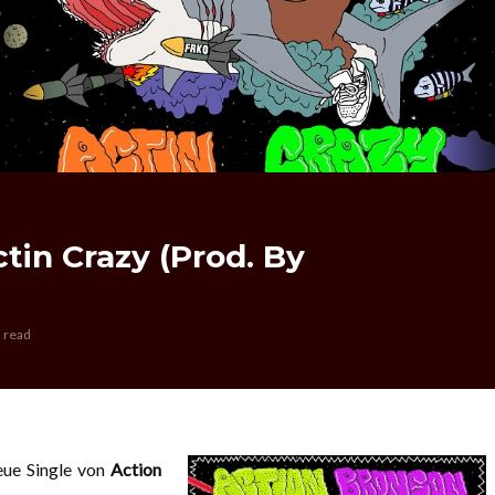
tin Crazy (Prod. By
 read
eue Single von
Action