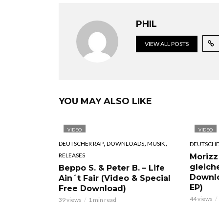
PHIL
VIEW ALL POSTS
YOU MAY ALSO LIKE
VIDEO
VIDEO
,
,
,
DEUTSCHER RAP
DOWNLOADS
MUSIK
DEUTSCHE
RELEASES
Morizz
gleich
Beppo S. & Peter B. – Life
Downl
Ain´t Fair (Video & Special
EP)
Free Download)
44 views
39 views
1 min read