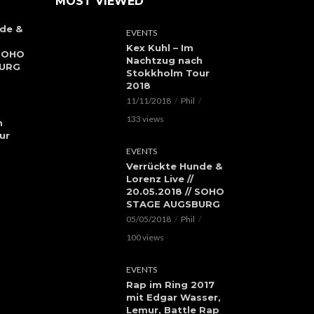
MOST VIEWED
de &
EVENTS
Kex Kuhl – Im
 SOHO
Nachtzug nach
BURG
Stokkholm Tour
2018
11/11/2018
Phil
133 views
h
ur
EVENTS
Verrückte Hunde &
Lorenz Live //
20.05.2018 // SOHO
STAGE AUGSBURG
05/05/2018
Phil
100 views
EVENTS
Rap im Ring 2017
mit Edgar Wasser,
Lemur, Battle Rap