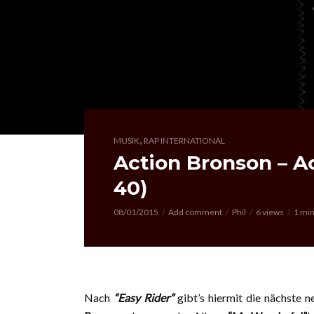
,
MUSIK
RAP INTERNATIONAL
Action Bronson – Ac
40)
08/01/2015
Add comment
Phil
6 views
1 min
Nach
“Easy Rider”
gibt’s hiermit die nächste n