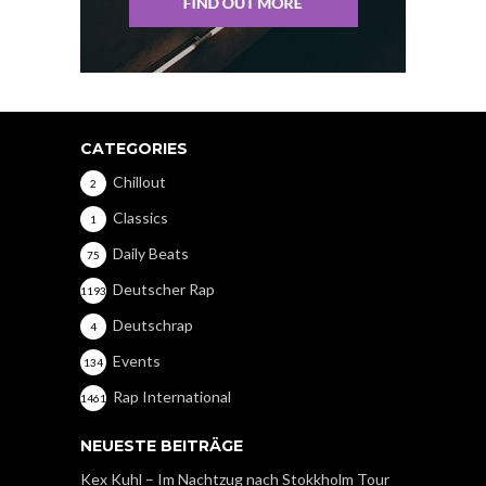
CATEGORIES
Chillout
2
Classics
1
Daily Beats
75
Deutscher Rap
1193
Deutschrap
4
Events
134
Rap International
1461
NEUESTE BEITRÄGE
Kex Kuhl – Im Nachtzug nach Stokkholm Tour