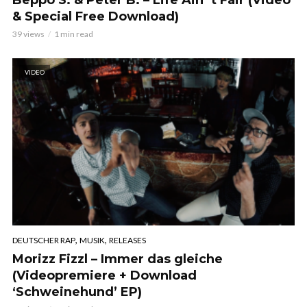
Beppo S. & Peter B. – Life Ain´t Fair (Video
& Special Free Download)
39 views
1 min read
VIDEO
,
,
DEUTSCHER RAP
MUSIK
RELEASES
Morizz Fizzl – Immer das gleiche
(Videopremiere + Download
‘Schweinehund’ EP)