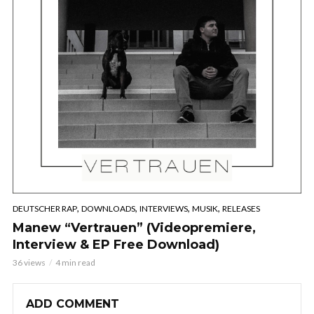
,
,
,
,
DEUTSCHER RAP
DOWNLOADS
INTERVIEWS
MUSIK
RELEASES
Manew “Vertrauen” (Videopremiere,
Interview & EP Free Download)
36 views
4 min read
ADD COMMENT