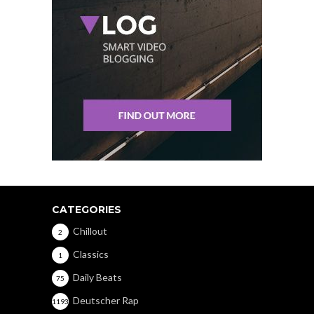
CATEGORIES
Chillout
2
Classics
1
Daily Beats
75
Deutscher Rap
1193