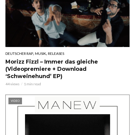
,
,
DEUTSCHER RAP
MUSIK
RELEASES
Morizz Fizzl – Immer das gleiche
(Videopremiere + Download
‘Schweinehund’ EP)
44 views
1 min read
VIDEO