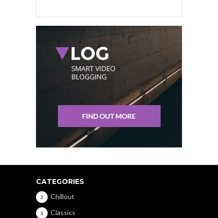
CATEGORIES
Chillout
2
Classics
1