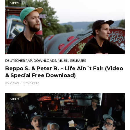
VIDEO
,
,
,
DEUTSCHER RAP
DOWNLOADS
MUSIK
RELEASES
Beppo S. & Peter B. – Life Ain´t Fair (Video
& Special Free Download)
39 views
1 min read
VIDEO