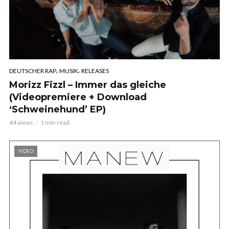
,
,
DEUTSCHER RAP
MUSIK
RELEASES
Morizz Fizzl – Immer das gleiche
(Videopremiere + Download
‘Schweinehund’ EP)
44 views
1 min read
VIDEO