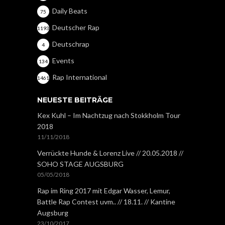
Daily Beats
75
Deutscher Rap
1193
Deutschrap
4
Events
134
Rap International
1461
NEUESTE BEITRÄGE
Kex Kuhl – Im Nachtzug nach Stokkholm Tour
2018
11/11/2018
Verrückte Hunde & Lorenz Live // 20.05.2018 //
SOHO STAGE AUGSBURG
05/05/2018
Rap im Ring 2017 mit Edgar Wasser, Lemur,
Battle Rap Contest uvm.. // 18.11. // Kantine
Augsburg
23/10/2017