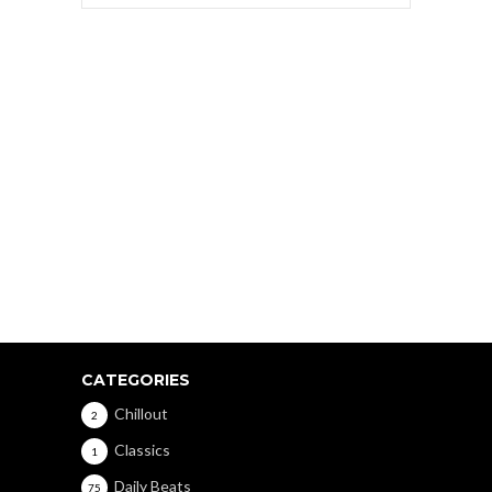
CATEGORIES
Chillout
2
Classics
1
Daily Beats
75