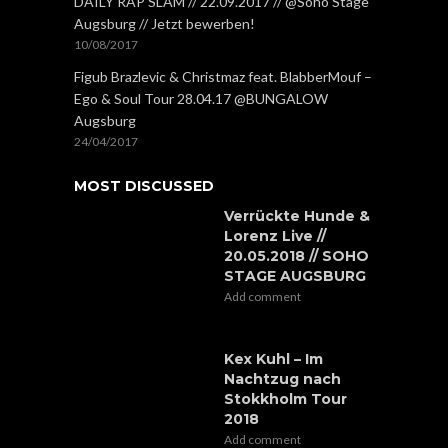
DAILY RAP SLAM // 22.09.2017 // @Soho Stage
Augsburg // Jetzt bewerben!
10/08/2017
Figub Brazlevic & Christmaz feat. BlabberMouf –
Ego & Soul Tour 28.04.17 @BUNGALOW
Augsburg
24/04/2017
MOST DISCUSSED
Verrückte Hunde &
Lorenz Live //
20.05.2018 // SOHO
STAGE AUGSBURG
Add comment
Kex Kuhl – Im
Nachtzug nach
Stokkholm Tour
2018
Add comment