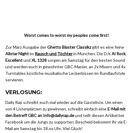
Worst comes to worst my peoples come first!
Zur März Ausgabe der
Ghetto Blaster Classikz
gibt es eine feine
Allstar Night
im
Rausch und Töchter
in München. Die DJs
Al Rock
,
Excellent
und
XL 1328
sorgen am Samstag für den besten Sound
und werden euch in gewohnter GBC-Manier, an 2x Mixern und 4x
Turntables köstliche musikalische Leckerbissen im Rundlaufstyle
servieren.
VERLOSUNG:
Daily Rap schreibt euch mal wieder auf die Gästeliste. Um einen
von 4 Listenplätzen zu gewinnen, schreibt einfach eine
E-Mail mit
den Betreff GBC an Info@dailyrap.de
und teilt diesen Artikel bei
Facebook um die Jungs zu supporten. Bescheid bekommt ihr via E-
Mail am Samstag bis 18.oo Uhr. Viel Glück!