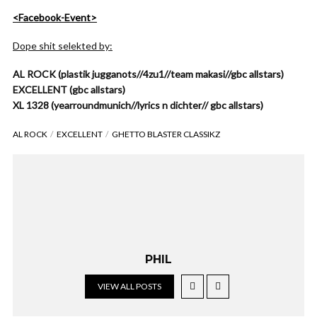
<Facebook-Event>
Dope shit selekted by:
AL ROCK (plastik jugganots//4zu1//team makasi//gbc allstars)
EXCELLENT (gbc allstars)
XL 1328 (yearroundmunich//lyrics n dichter// gbc allstars)
AL ROCK
EXCELLENT
GHETTO BLASTER CLASSIKZ
PHIL
VIEW ALL POSTS