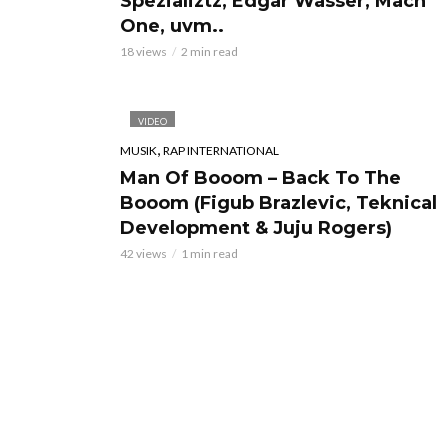
Spezializtz, Edgar Wasser, Mach
One, uvm..
18 views
2 min read
VIDEO
,
MUSIK
RAP INTERNATIONAL
Man Of Booom – Back To The
Booom (Figub Brazlevic, Teknical
Development & Juju Rogers)
42 views
1 min read