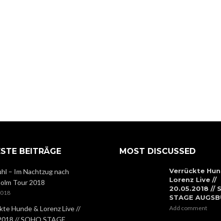
STE BEITRÄGE
MOST DISCUSSED
Verrückte Hun
hl – Im Nachtzug nach
Lorenz Live //
olm Tour 2018
20.05.2018 //
2018
STAGE AUGS
kte Hunde & Lorenz Live //
Add comment
.2018 // SOHO STAGE