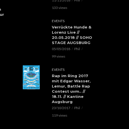
11/11/2018
Phil
133 views
h
ur
EVENTS
Verrückte Hunde &
Lorenz Live //
20.05.2018 // SOHO
STAGE AUGSBURG
05/05/2018
Phil
99 views
EVENTS
Rap im Ring 2017
mit Edgar Wasser,
Lemur, Battle Rap
Contest uvm.. //
18.11. // Kantine
Augsburg
23/10/2017
Phil
119 views