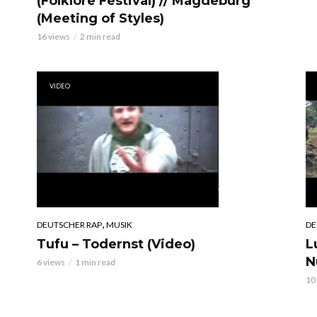
(Folklore Festival) // Magdeburg
(Meeting of Styles)
16 views
2 min read
VIDEO
,
DEUTSCHER RAP
MUSIK
DE
Tufu – Todernst (Video)
L
N
6 views
1 min read
10