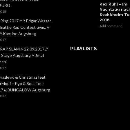
Kex Kuhl – Im
BURG
Nachtzug nac
2018
Stokkholm To
2018
 Ring 2017 mit Edgar Wasser,
Add comment
 Battle Rap Contest uvm.. //
 // Kantine Augsburg
2017
PLAYLISTS
RAP SLAM // 22.09.2017 //
Stage Augsburg // Jetzt
ben!
2017
Brazlevic & Christmaz feat.
rMouf – Ego & Soul Tour
.17 @BUNGALOW Augsburg
2017