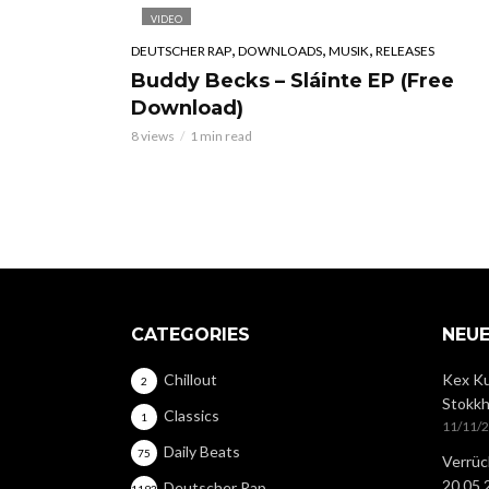
VIDEO
,
,
,
DEUTSCHER RAP
DOWNLOADS
MUSIK
RELEASES
Buddy Becks – Sláinte EP (Free
Download)
8 views
1 min read
CATEGORIES
NEUE
Chillout
Kex Ku
2
Stokkh
Classics
1
11/11/
Daily Beats
75
Verrüc
20.05
Deutscher Rap
1193