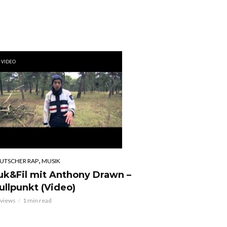
VIDEO
,
UTSCHER RAP
MUSIK
uk&Fil mit Anthony Drawn –
ullpunkt (Video)
 views
1 min read