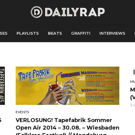
SES
PLAYLISTS
BEATS
GRAFFITI
INTERVIEWS
MU
M
(
5 
EVENTS
VERLOSUNG! Tapefabrik Sommer
5
Open Air 2014 – 30.08. – Wiesbaden