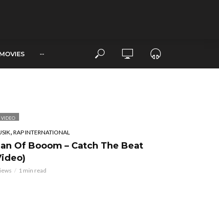
MOVIES
···
VIDEO
,
SIK
RAP INTERNATIONAL
an Of Booom – Catch The Beat
Video)
views
1 min read