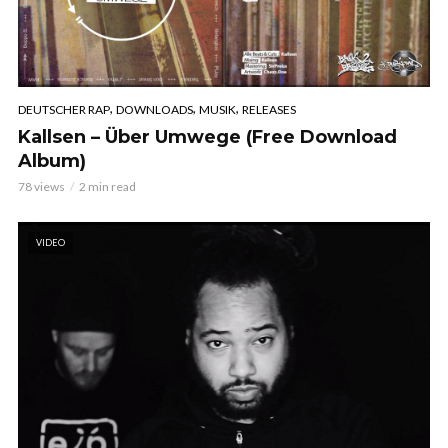
,
,
,
DEUTSCHER RAP
DOWNLOADS
MUSIK
RELEASES
Kallsen – Über Umwege (Free Download
Album)
78 views
2 min read
VIDEO