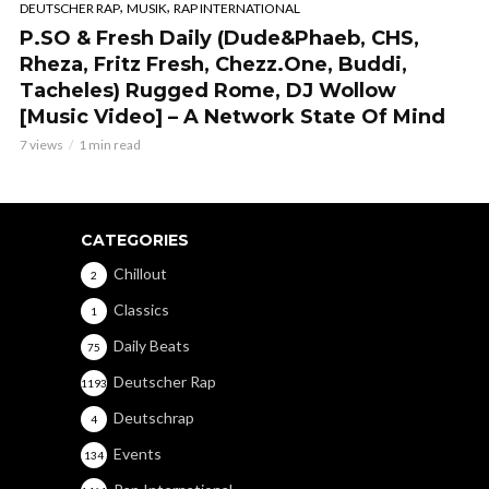
,
,
DEUTSCHER RAP
MUSIK
RAP INTERNATIONAL
P.SO & Fresh Daily (Dude&Phaeb, CHS,
Rheza, Fritz Fresh, Chezz.One, Buddi,
Tacheles) Rugged Rome, DJ Wollow
[Music Video] – A Network State Of Mind
7 views
1 min read
CATEGORIES
Chillout
2
Classics
1
Daily Beats
75
Deutscher Rap
1193
Deutschrap
4
Events
134