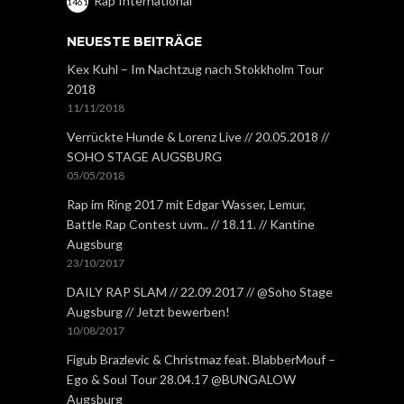
Rap International
1461
NEUESTE BEITRÄGE
Kex Kuhl – Im Nachtzug nach Stokkholm Tour
2018
11/11/2018
Verrückte Hunde & Lorenz Live // 20.05.2018 //
SOHO STAGE AUGSBURG
05/05/2018
Rap im Ring 2017 mit Edgar Wasser, Lemur,
Battle Rap Contest uvm.. // 18.11. // Kantine
Augsburg
23/10/2017
DAILY RAP SLAM // 22.09.2017 // @Soho Stage
Augsburg // Jetzt bewerben!
10/08/2017
Figub Brazlevic & Christmaz feat. BlabberMouf –
Ego & Soul Tour 28.04.17 @BUNGALOW
Augsburg