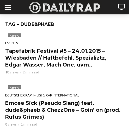
TAG - DUDE&PHAEB
VIDEO
EVENTS
Tapefabrik Festival #5 – 24.01.2015 –
Wiesbaden // Haftbefehl, Spezializtz,
Edgar Wasser, Mach One, uvm..
18 views
2 min read
VIDEO
,
,
DEUTSCHER RAP
MUSIK
RAP INTERNATIONAL
Emcee Sick (Pseudo Slang) feat.
dude&phaeb & ChezzOne – Goin’ on (prod.
Rufus Grimes)
8 views
1 min read