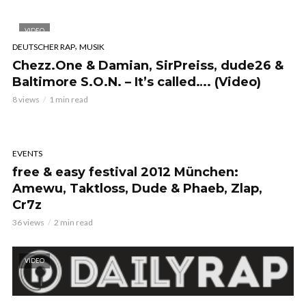
VIDEO
,
DEUTSCHER RAP
MUSIK
Chezz.One & Damian, SirPreiss, dude26 &
Baltimore S.O.N. – It’s called…. (Video)
8 views
1 min read
EVENTS
free & easy festival 2012 München:
Amewu, Taktloss, Dude & Phaeb, Zlap,
Cr7z
36 views
2 min read
VIDEO