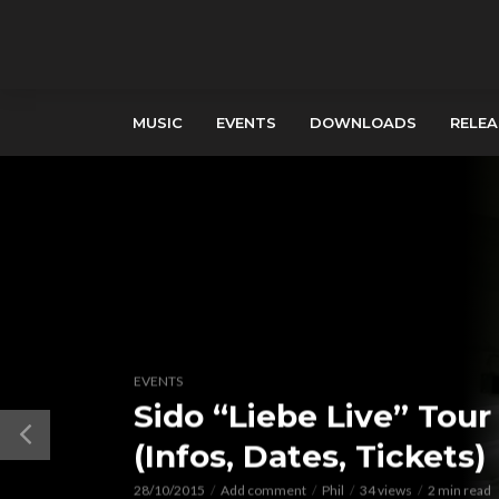
MUSIC
EVENTS
DOWNLOADS
RELEA
EVENTS
Sido “Liebe Live” Tour
(Infos, Dates, Tickets)
28/10/2015
Add comment
Phil
34 views
2 min read