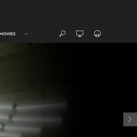
MOVIES
···