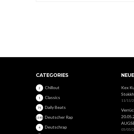
CATEGORIES
NEUE
Chillout
Kex Ku
2
Stokkh
Classics
1
11/11/
Daily Beats
75
Verrüc
20.05
Deutscher Rap
1193
AUGS
Deutschrap
4
05/05/