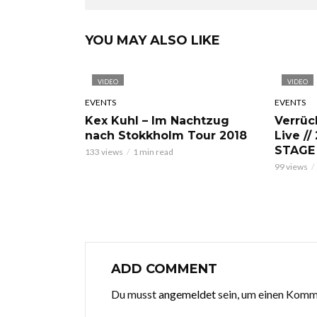
YOU MAY ALSO LIKE
VIDEO
VIDEO
EVENTS
EVENTS
Kex Kuhl – Im Nachtzug
Verrüc
nach Stokkholm Tour 2018
Live //
STAGE
133 views
1 min read
99 views
ADD COMMENT
Du musst
angemeldet
sein, um einen Kom