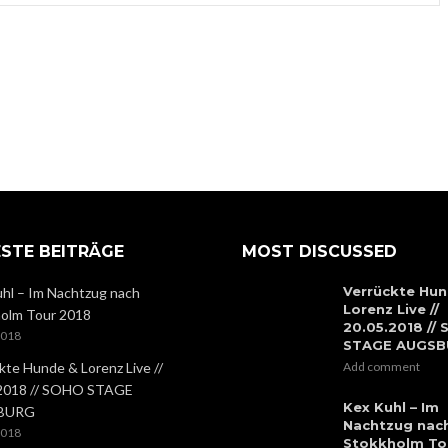
STE BEITRÄGE
MOST DISCUSSED
Verrückte Hun
hl – Im Nachtzug nach
Lorenz Live //
olm Tour 2018
20.05.2018 //
2018
STAGE AUGS
kte Hunde & Lorenz Live //
Add comment
.2018 // SOHO STAGE
Kex Kuhl – Im
BURG
Nachtzug nac
2018
Stokkholm To