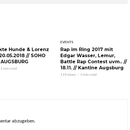
EVENTS
kte Hunde & Lorenz
Rap im Ring 2017 mit
 20.05.2018 // SOHO
Edgar Wasser, Lemur,
 AUGSBURG
Battle Rap Contest uvm.. //
18.11. // Kantine Augsburg
1 min read
119 views
1 min read
mentar abzugeben.