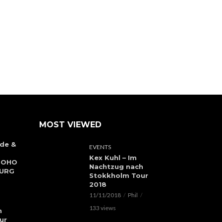
MOST VIEWED
de &
EVENTS
Kex Kuhl – Im
 SOHO
Nachtzug nach
BURG
Stokkholm Tour
2018
11/11/2018
Phil
133 views
h
ur