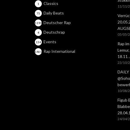
Stokkh
Classics
1
11/11/
Daily Beats
75
Verrüc
20.05
Deutscher Rap
1193
AUGS
Deutschrap
4
05/05/
Events
134
Rap im
Lemur,
Rap International
1461
18.11.
23/10/
DAILY 
@Soho 
bewer
10/08/
Figub 
Blabbe
28.04
24/04/