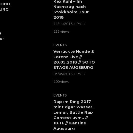
Kex Kuhl – Im
 SOHO
Nachtzug nach
BURG
Stokkholm Tour
2018
11/11/2018
Phil
133 views
h
ur
EVENTS
Verrückte Hunde &
Lorenz Live //
20.05.2018 // SOHO
STAGE AUGSBURG
05/05/2018
Phil
100 views
EVENTS
Rap im Ring 2017
mit Edgar Wasser,
Lemur, Battle Rap
Contest uvm.. //
18.11. // Kantine
Augsburg