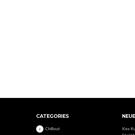
CATEGORIES
NEUE
Chillout
Kex Ku
2