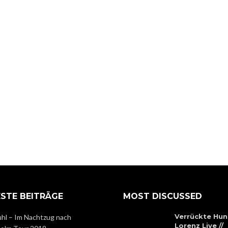
STE BEITRÄGE
MOST DISCUSSED
Verrückte Hun
hl – Im Nachtzug nach
Lorenz Live //