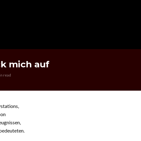
k mich auf
in read
stations,
ion
eugnissen,
 bedeuteten.