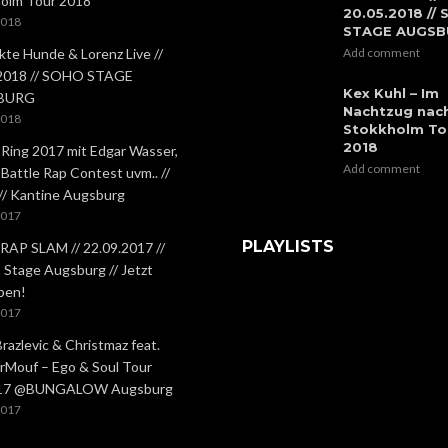
olm Tour 2018
20.05.2018 //
2018
STAGE AUGS
kte Hunde & Lorenz Live //
Add comment
.2018 // SOHO STAGE
Kex Kuhl – Im
BURG
Nachtzug nac
2018
Stokkholm To
2018
 Ring 2017 mit Edgar Wasser,
Add comment
 Battle Rap Contest uvm.. //
 // Kantine Augsburg
2017
PLAYLISTS
RAP SLAM // 22.09.2017 //
Stage Augsburg // Jetzt
ben!
2017
Brazlevic & Christmaz feat.
rMouf – Ego & Soul Tour
.17 @BUNGALOW Augsburg
2017