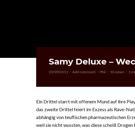
Samy Deluxe – Wec
23/09/2011
Add comment
Phil
10 views
1 m
Ein Drittel starrt mit offenem Mund auf ihre Play
das zweite Drittel feiert im Exzess als Rave-Nat
abhängig von teuflischen pharmazeutischen Erz
weil sie nicht wussten, was diese scheiß Drogen