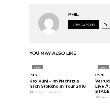
PHIL
VIEW ALL POSTS
YOU MAY ALSO LIKE
VIDEO
VIDEO
EVENTS
EVENTS
Kex Kuhl – Im Nachtzug
Verrüc
nach Stokkholm Tour 2018
Live //
STAGE
133 views
1 min read
100 views