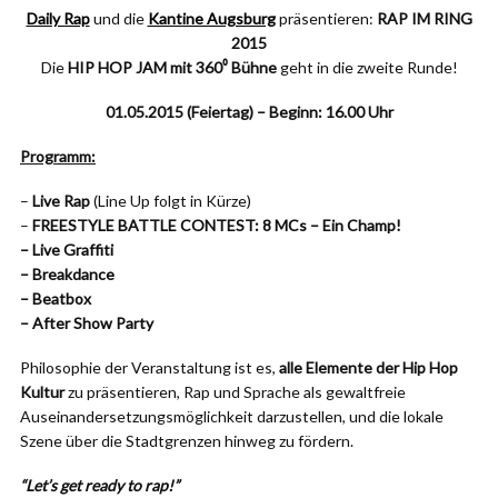
Daily Rap
und die
Kantine Augsburg
präsentieren:
RAP IM RING
2015
Die
HIP HOP JAM mit 360⁰ Bühne
geht in die zweite Runde!
01.05.2015 (Feiertag) – Beginn: 16.00 Uhr
Programm:
–
Live Rap
(Line Up folgt in Kürze)
–
FREESTYLE BATTLE CONTEST: 8 MCs – Ein Champ!
– Live Graffiti
– Breakdance
– Beatbox
– After Show Party
Philosophie der Veranstaltung ist es,
alle Elemente der Hip Hop
Kultur
zu präsentieren, Rap und Sprache als gewaltfreie
Auseinandersetzungsmöglich
keit darzustellen, und die lokale
Szene über die Stadtgrenzen hinweg zu fördern.
“Let’s get ready to rap!”