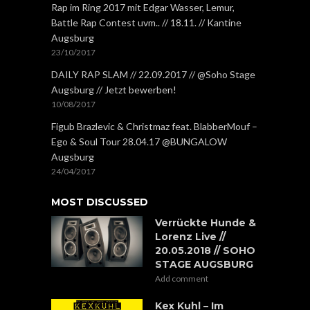
Rap im Ring 2017 mit Edgar Wasser, Lemur,
Battle Rap Contest uvm.. // 18.11. // Kantine
Augsburg
23/10/2017
DAILY RAP SLAM // 22.09.2017 // @Soho Stage
Augsburg // Jetzt bewerben!
10/08/2017
Figub Brazlevic & Christmaz feat. BlabberMouf –
Ego & Soul Tour 28.04.17 @BUNGALOW
Augsburg
24/04/2017
MOST DISCUSSED
Verrückte Hunde &
Lorenz Live //
20.05.2018 // SOHO
STAGE AUGSBURG
Add comment
Kex Kuhl – Im