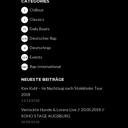
CATEGORIES
Chillout
2
Classics
1
Daily Beats
75
Deutscher Rap
1193
Deutschrap
4
Events
134
Rap International
1461
NEUESTE BEITRÄGE
Kex Kuhl – Im Nachtzug nach Stokkholm Tour
2018
11/11/2018
Verrückte Hunde & Lorenz Live // 20.05.2018 //
SOHO STAGE AUGSBURG
05/05/2018