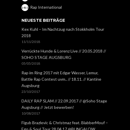
Rap International
1461
NEUESTE BEITRÄGE
Kex Kuhl – Im Nachtzug nach Stokkholm Tour
2018
11/11/2018
Verrückte Hunde & Lorenz Live // 20.05.2018 //
SOHO STAGE AUGSBURG
05/05/2018
Rap im Ring 2017 mit Edgar Wasser, Lemur,
Battle Rap Contest uvm.. // 18.11. // Kantine
Augsburg
23/10/2017
DAILY RAP SLAM // 22.09.2017 // @Soho Stage
Augsburg // Jetzt bewerben!
10/08/2017
Figub Brazlevic & Christmaz feat. BlabberMouf –
Ego & Soul Tour 28.04.17 @BUNGALOW