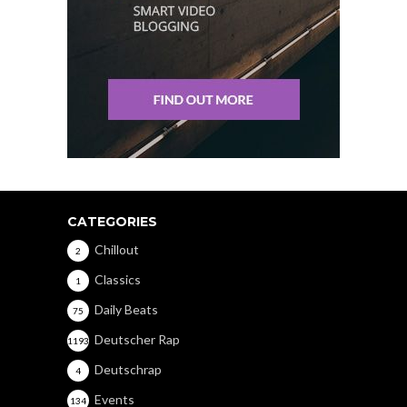
CATEGORIES
Chillout
2
Classics
1
Daily Beats
75
Deutscher Rap
1193
Deutschrap
4
Events
134