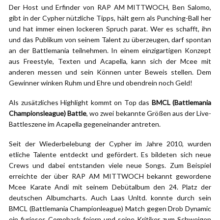
Der Host und Erfinder von RAP AM MITTWOCH, Ben Salomo,
gibt in der Cypher nützliche Tipps, hält gern als Punching-Ball her
und hat immer einen lockeren Spruch parat. Wer es schafft, ihn
und das Publikum von seinem Talent zu überzeugen,
darf spontan
an der Battlemania teilnehmen. In einem einzigartigen Konzept
aus Freestyle, Texten und Acapella, kann sich der Mcee mit
anderen messen und sein Können unter Beweis stellen. Dem
Gewinner winken Ruhm und Ehre und obendrein noch Geld!
Als zusätzliches Highlight kommt on Top das
BMCL (Battlemania
Championsleague) Battle
, wo zwei bekannte Größen aus der Live-
Battleszene im Acapella gegeneinander antreten.
Seit der Wiederbelebung der Cypher im Jahre 2010, wurden
etliche Talente entdeckt und gefördert. Es bildeten sich neue
Crews und dabei entstanden viele neue Songs. Zum Beispiel
erreichte der über RAP AM MITTWOCH bekannt gewordene
Mcee Karate Andi mit seinem Debütalbum den 24. Platz der
deutschen Albumcharts. Auch Laas Unltd. konnte durch sein
BMCL (Battlemania Championleague) Match gegen Drob Dynamic
ein furioses Comeback feiern und seine Kritiker zum Schweigen