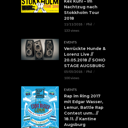
Kex Kuhl – Im
Nachtzug nach
Stokkholm Tour
2018
11/11/2018
Phil
133 views
EVENTS
Verrückte Hunde &
Lorenz Live //
20.05.2018 // SOHO
STAGE AUGSBURG
05/05/2018
Phil
100 views
EVENTS
Rap im Ring 2017
mit Edgar Wasser,
Lemur, Battle Rap
Contest uvm.. //
18.11. // Kantine
Augsburg