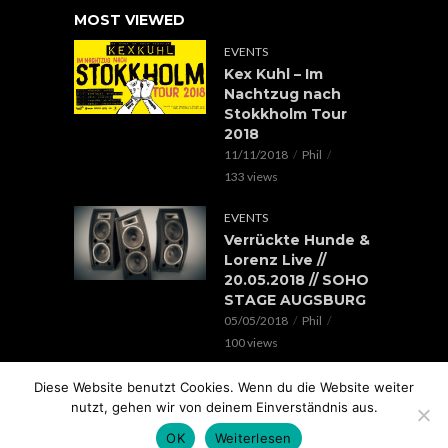
MOST VIEWED
EVENTS
Kex Kuhl – Im
Nachtzug nach
Stokkholm Tour
2018
11/11/2018
Phil
133 views
EVENTS
Verrückte Hunde &
Lorenz Live //
20.05.2018 // SOHO
STAGE AUGSBURG
05/05/2018
Phil
100 views
EVENTS
Diese Website benutzt Cookies. Wenn du die Website weiter
Rap im Ring 2017
nutzt, gehen wir von deinem Einverständnis aus.
mit Edgar Wasser,
OK
Weiterlesen
Lemur, Battle Rap