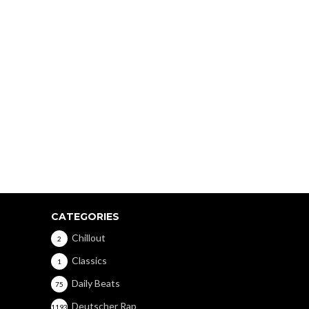
CATEGORIES
Chillout
2
Classics
1
Daily Beats
75
Deutscher Rap
1193