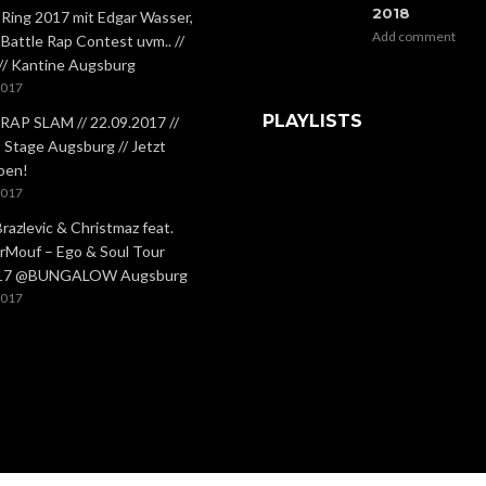
2018
 Ring 2017 mit Edgar Wasser,
Add comment
 Battle Rap Contest uvm.. //
 // Kantine Augsburg
2017
PLAYLISTS
RAP SLAM // 22.09.2017 //
Stage Augsburg // Jetzt
ben!
2017
Brazlevic & Christmaz feat.
rMouf – Ego & Soul Tour
.17 @BUNGALOW Augsburg
2017