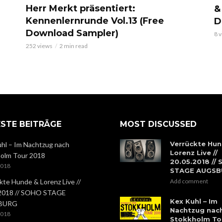
Herr Merkt präsentiert:
&
Kennenlernrunde Vol.13 (Free
D
Download Sampler)
8 
252 views
2 min read
STE BEITRÄGE
MOST DISCUSSED
Verrückte Hun
hl – Im Nachtzug nach
Lorenz Live //
olm Tour 2018
20.05.2018 //
2018
STAGE AUGS
kte Hunde & Lorenz Live //
Add comment
.2018 // SOHO STAGE
Kex Kuhl – Im
BURG
Nachtzug nac
2018
Stokkholm To