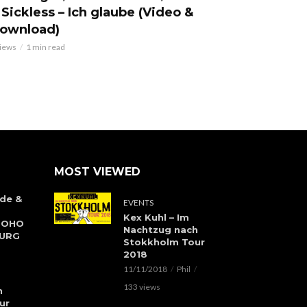
 Sickless – Ich glaube (Video &
ownload)
views
1 min read
MOST VIEWED
de &
EVENTS
Kex Kuhl – Im
 SOHO
Nachtzug nach
BURG
Stokkholm Tour
2018
11/11/2018
Phil
133 views
h
ur