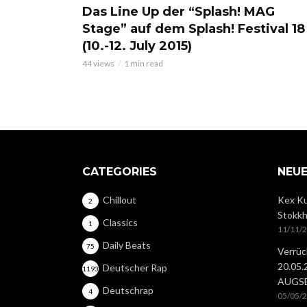
Das Line Up der “Splash! MAG
Stage” auf dem Splash! Festival 18
(10.-12. July 2015)
44 views
1 min read
CATEGORIES
NEUE
Chillout
Kex Ku
2
Stokkh
Classics
1
11/11/
Daily Beats
75
Verrüc
20.05
Deutscher Rap
1193
AUGS
Deutschrap
4
05/05/