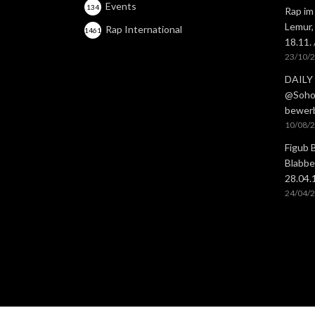
Events
134
Rap im
Lemur,
Rap International
1461
18.11.
23/10/
DAILY 
@Soho 
bewer
10/08/
Figub 
Blabbe
28.04
24/04/