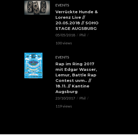
EVENTS
Verrückte Hunde &
Lorenz Live //
20.05.2018 // SOHO
STAGE AUGSBURG
05/05/2018
Phil
100 views
EVENTS
Rap im Ring 2017
mit Edgar Wasser,
Lemur, Battle Rap
Contest uvm.. //
18.11. // Kantine
Augsburg
23/10/2017
Phil
119 views