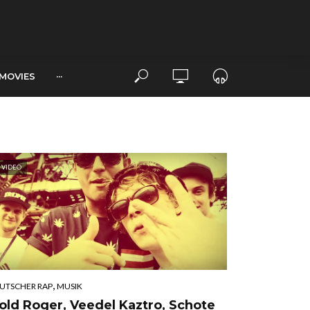
MOVIES
···
VIDEO
,
UTSCHER RAP
MUSIK
old Roger, Veedel Kaztro, Schote