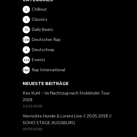
Chillout
2
Classics
1
Daily Beats
75
Deutscher Rap
1193
Deutschrap
4
Events
134
Rap International
1461
NEUESTE BEITRÄGE
Kex Kuhl – Im Nachtzug nach Stokkholm Tour
2018
11/11/2018
Verrückte Hunde & Lorenz Live // 20.05.2018 //
SOHO STAGE AUGSBURG
05/05/2018