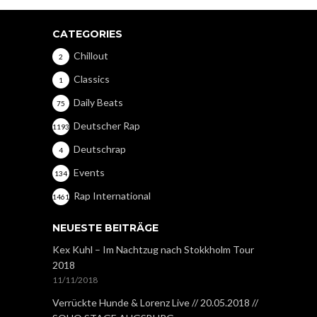
CATEGORIES
Chillout
2
Classics
1
Daily Beats
75
Deutscher Rap
1193
Deutschrap
4
Events
134
Rap International
1461
NEUESTE BEITRÄGE
Kex Kuhl – Im Nachtzug nach Stokkholm Tour
2018
11/11/2018
Verrückte Hunde & Lorenz Live // 20.05.2018 //