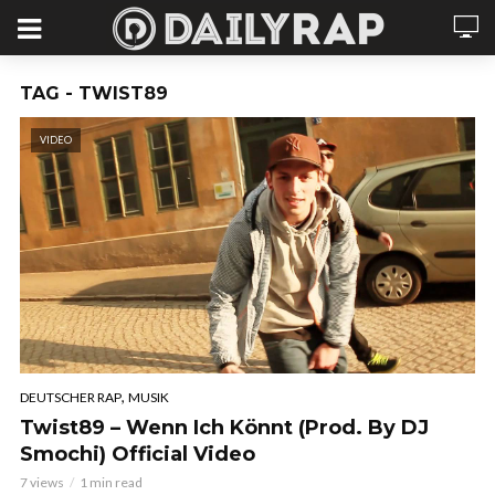
TAG - TWIST89
VIDEO
,
DEUTSCHER RAP
MUSIK
Twist89 – Wenn Ich Könnt (Prod. By DJ
Smochi) Official Video
7 views
1 min read