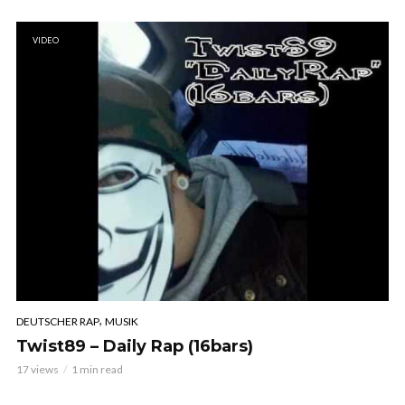
VIDEO
,
DEUTSCHER RAP
MUSIK
Twist89 – Daily Rap (16bars)
17 views
1 min read